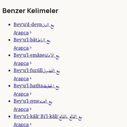
Benzer Kelimeler
بيع الدين
Bey‘u’d-deyn
Arapça
بيع الباط
Bey‘u’l-bât
Arapça
بيع الامانة
Bey‘u’l-emâne
Arapça
بيع الفضولى
Bey‘u’l-fuzûlî
Arapça
بيع الحطيطه
Bey‘u’l-hatîta
Arapça
بيع العينه
Bey‘u’l-ıyne
Arapça
بيع القالع بالقالع
Bey‘u’l-kâli‘ Bi’l-kâli‘
Arapça