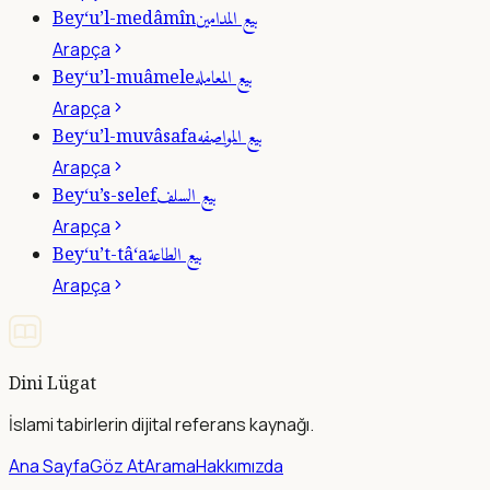
بيع المدامين
Bey‘u’l-medâmîn
Arapça
بيع المعامله
Bey‘u’l-muâmele
Arapça
بيع المواصفه
Bey‘u’l-muvâsafa
Arapça
بيع السلف
Bey‘u’s-selef
Arapça
بيع الطاعة
Bey‘u’t-tâ‘a
Arapça
Dini Lügat
İslami tabirlerin dijital referans kaynağı.
Ana Sayfa
Göz At
Arama
Hakkımızda