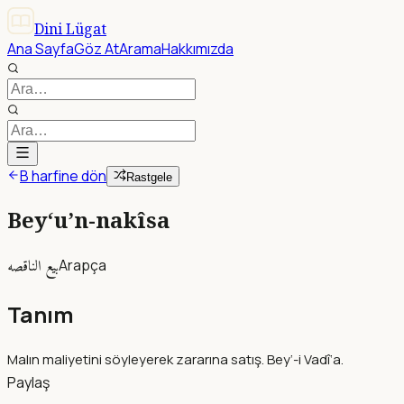
Dini Lügat
Ana Sayfa
Göz At
Arama
Hakkımızda
B harfine dön
Rastgele
Bey‘u’n-nakîsa
بيع الناقصه
Arapça
Tanım
Malın maliyetini söyleyerek zararına satış. Bey‘-i Vadî‘a.
Paylaş