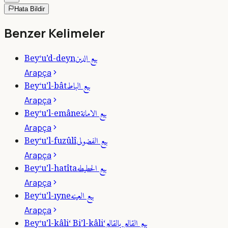
Hata Bildir
Benzer Kelimeler
بيع الدين
Bey‘u’d-deyn
Arapça
بيع الباط
Bey‘u’l-bât
Arapça
بيع الامانة
Bey‘u’l-emâne
Arapça
بيع الفضولى
Bey‘u’l-fuzûlî
Arapça
بيع الحطيطه
Bey‘u’l-hatîta
Arapça
بيع العينه
Bey‘u’l-ıyne
Arapça
بيع القالع بالقالع
Bey‘u’l-kâli‘ Bi’l-kâli‘