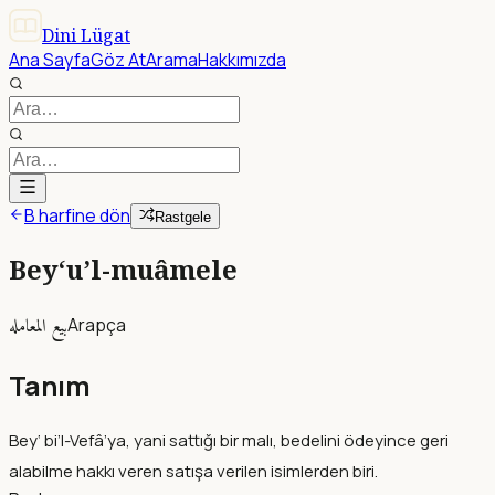
Dini Lügat
Ana Sayfa
Göz At
Arama
Hakkımızda
B harfine dön
Rastgele
Bey‘u’l-muâmele
بيع المعامله
Arapça
Tanım
Bey‘ bi’l-Vefâ’ya, yani sattığı bir malı, bedelini ödeyince geri
alabilme hakkı veren satışa verilen isimlerden biri.