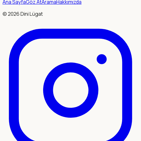
Ana Sayfa
Göz At
Arama
Hakkımızda
©
2026
Dini Lügat