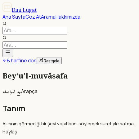
Dini Lügat
Ana Sayfa
Göz At
Arama
Hakkımızda
B harfine dön
Rastgele
Bey‘u’l-muvâsafa
بيع المواصفه
Arapça
Tanım
Alıcının görmediği bir şeyi vasıflarını söylemek suretiyle satma.
Paylaş