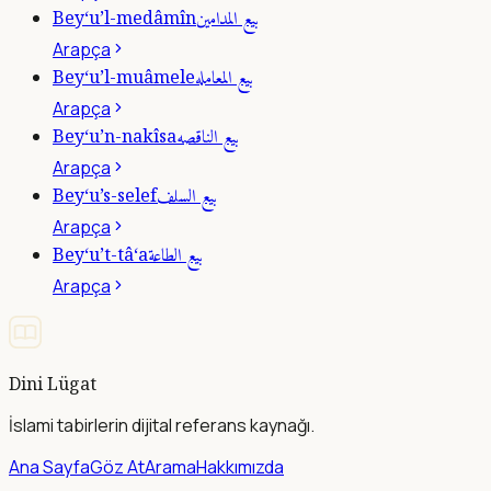
بيع المدامين
Bey‘u’l-medâmîn
Arapça
بيع المعامله
Bey‘u’l-muâmele
Arapça
بيع الناقصه
Bey‘u’n-nakîsa
Arapça
بيع السلف
Bey‘u’s-selef
Arapça
بيع الطاعة
Bey‘u’t-tâ‘a
Arapça
Dini Lügat
İslami tabirlerin dijital referans kaynağı.
Ana Sayfa
Göz At
Arama
Hakkımızda