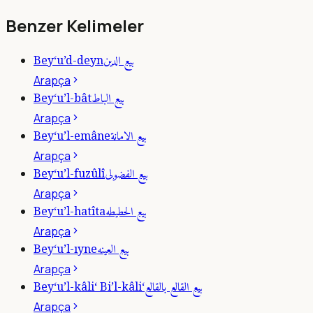
Benzer Kelimeler
بيع الدين
Bey‘u’d-deyn
Arapça
بيع الباط
Bey‘u’l-bât
Arapça
بيع الامانة
Bey‘u’l-emâne
Arapça
بيع الفضولى
Bey‘u’l-fuzûlî
Arapça
بيع الحطيطه
Bey‘u’l-hatîta
Arapça
بيع العينه
Bey‘u’l-ıyne
Arapça
بيع القالع بالقالع
Bey‘u’l-kâli‘ Bi’l-kâli‘
Arapça