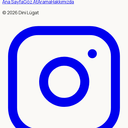
Ana Sayfa
Göz At
Arama
Hakkımızda
©
2026
Dini Lügat