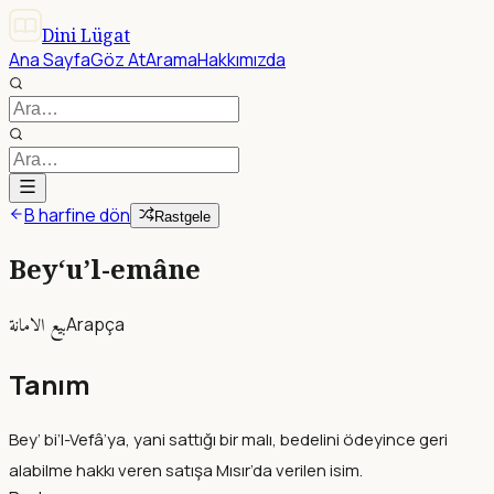
Dini Lügat
Ana Sayfa
Göz At
Arama
Hakkımızda
B harfine dön
Rastgele
Bey‘u’l-emâne
بيع الامانة
Arapça
Tanım
Bey’ bi’l-Vefâ’ya, yani sattığı bir malı, bedelini ödeyince geri
alabilme hakkı veren satışa Mısır’da verilen isim.