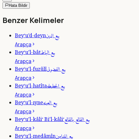
Hata Bildir
Benzer Kelimeler
بيع الدين
Bey‘u’d-deyn
Arapça
بيع الباط
Bey‘u’l-bât
Arapça
بيع الفضولى
Bey‘u’l-fuzûlî
Arapça
بيع الحطيطه
Bey‘u’l-hatîta
Arapça
بيع العينه
Bey‘u’l-ıyne
Arapça
بيع القالع بالقالع
Bey‘u’l-kâli‘ Bi’l-kâli‘
Arapça
بيع المدامين
Bey‘u’l-medâmîn