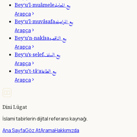
بيع المعامله
Bey‘u’l-muâmele
Arapça
بيع المواصفه
Bey‘u’l-muvâsafa
Arapça
بيع الناقصه
Bey‘u’n-nakîsa
Arapça
بيع السلف
Bey‘u’s-selef
Arapça
بيع الطاعة
Bey‘u’t-tâ‘a
Arapça
Dini Lügat
İslami tabirlerin dijital referans kaynağı.
Ana Sayfa
Göz At
Arama
Hakkımızda