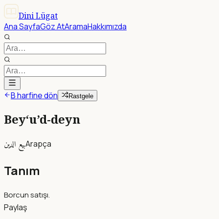
Dini Lügat
Ana Sayfa
Göz At
Arama
Hakkımızda
B harfine dön
Rastgele
Bey‘u’d-deyn
بيع الدين
Arapça
Tanım
Borcun satışı.
Paylaş