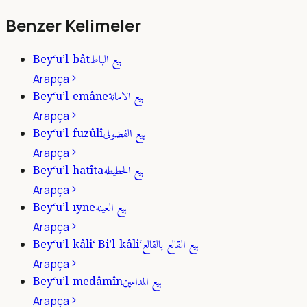
Benzer Kelimeler
بيع الباط
Bey‘u’l-bât
Arapça
بيع الامانة
Bey‘u’l-emâne
Arapça
بيع الفضولى
Bey‘u’l-fuzûlî
Arapça
بيع الحطيطه
Bey‘u’l-hatîta
Arapça
بيع العينه
Bey‘u’l-ıyne
Arapça
بيع القالع بالقالع
Bey‘u’l-kâli‘ Bi’l-kâli‘
Arapça
بيع المدامين
Bey‘u’l-medâmîn
Arapça