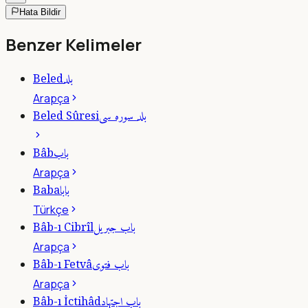
Hata Bildir
Benzer Kelimeler
بلد
Beled
Arapça
بلد سوره سى
Beled Sûresi
باب
Bâb
Arapça
بابا
Baba
Türkçe
باب جبريل
Bâb-ı Cibrîl
Arapça
باب فتوى
Bâb-ı Fetvâ
Arapça
باب اجتهاد
Bâb-ı İctihâd