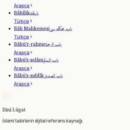
Arapça
بابيلك
Bâbîlik
Türkçe
باب محكمه سى
Bâb Mahkemesi
Türkçe
باب الرحمة
Bâbü’r-rahme
Arapça
باب السالم
Bâbü’s-selâm
Arapça
باب الصديق
Bâbü’s-sıddîk
Arapça
Dini Lügat
İslami tabirlerin dijital referans kaynağı.