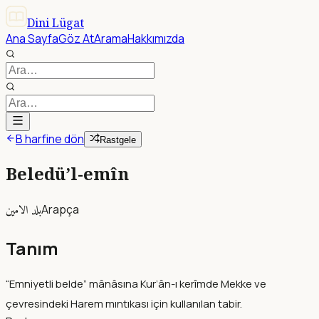
Dini Lügat
Ana Sayfa
Göz At
Arama
Hakkımızda
B harfine dön
Rastgele
Beledü’l-emîn
بلد الامين
Arapça
Tanım
“Emniyetli belde” mânâsına Kur’ân-ı kerîmde Mekke ve
çevresindeki Harem mıntıkası için kullanılan tabir.