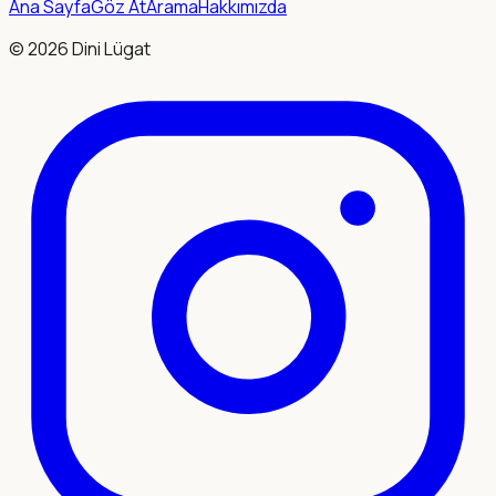
Ana Sayfa
Göz At
Arama
Hakkımızda
©
2026
Dini Lügat