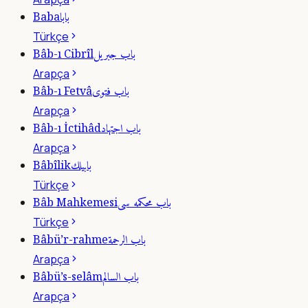
بابا
Baba
Türkçe
باب جبريل
Bâb-ı Cibrîl
Arapça
باب فتوى
Bâb-ı Fetvâ
Arapça
باب اجتهاد
Bâb-ı İctihâd
Arapça
بابيلك
Bâbîlik
Türkçe
باب محكمه سى
Bâb Mahkemesi
Türkçe
باب الرحمة
Bâbü’r-rahme
Arapça
باب السالم
Bâbü’s-selâm
Arapça