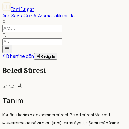
Dini Lügat
Ana Sayfa
Göz At
Arama
Hakkımızda
B harfine dön
Rastgele
Beled Sûresi
بلد سوره سى
Tanım
Kur’ân-ı kerîmin doksanıncı sûresi. Beled sûresi Mekke-i
Mükerreme’de nâzil oldu (indi). Yirmi âyettir. Şehir mânâsına