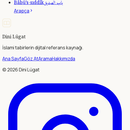
باب الصديق
Bâbü’s-sıddîk
Arapça
Dini Lügat
İslami tabirlerin dijital referans kaynağı.
Ana Sayfa
Göz At
Arama
Hakkımızda
©
2026
Dini Lügat