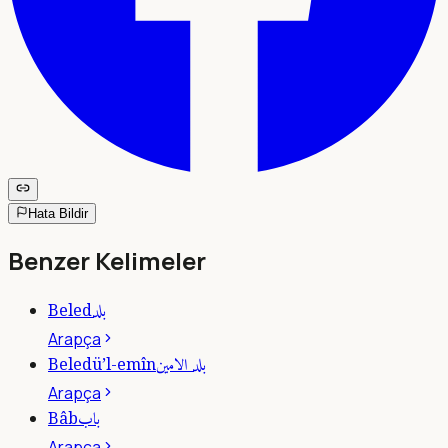
Hata Bildir
Benzer Kelimeler
بلد
Beled
Arapça
بلد الامين
Beledü’l-emîn
Arapça
باب
Bâb
Arapça