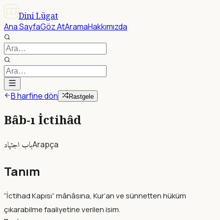
Dini Lügat
Ana Sayfa
Göz At
Arama
Hakkımızda
B harfine dön
Rastgele
Bâb-ı İctihâd
باب اجتهاد
Arapça
Tanım
“İctihad Kapısı” mânâsına, Kur’an ve sünnetten hüküm
çıkarabilme faaliyetine verilen isim.