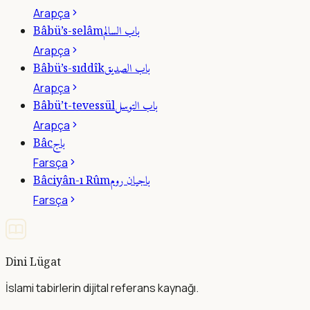
Arapça
باب السالم
Bâbü’s-selâm
Arapça
باب الصديق
Bâbü’s-sıddîk
Arapça
باب التوسل
Bâbü’t-tevessül
Arapça
باج
Bâc
Farsça
باجيان روم
Bâciyân-ı Rûm
Farsça
Dini Lügat
İslami tabirlerin dijital referans kaynağı.