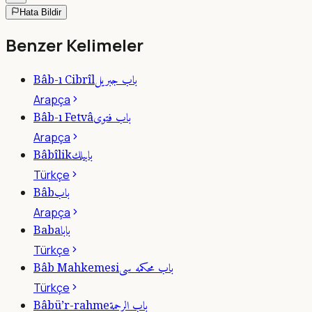
Hata Bildir
Benzer Kelimeler
باب جبريل
Bâb-ı Cibrîl
Arapça
باب فتوى
Bâb-ı Fetvâ
Arapça
بابيلك
Bâbîlik
Türkçe
باب
Bâb
Arapça
بابا
Baba
Türkçe
باب محكمه سى
Bâb Mahkemesi
Türkçe
باب الرحمة
Bâbü’r-rahme