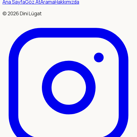
Ana Sayfa
Göz At
Arama
Hakkımızda
©
2026
Dini Lügat