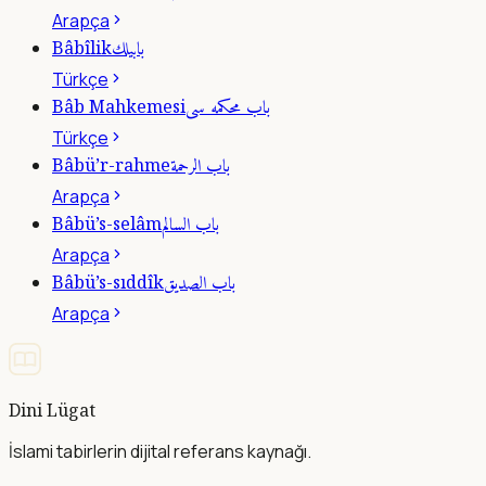
Arapça
بابيلك
Bâbîlik
Türkçe
باب محكمه سى
Bâb Mahkemesi
Türkçe
باب الرحمة
Bâbü’r-rahme
Arapça
باب السالم
Bâbü’s-selâm
Arapça
باب الصديق
Bâbü’s-sıddîk
Arapça
Dini Lügat
İslami tabirlerin dijital referans kaynağı.