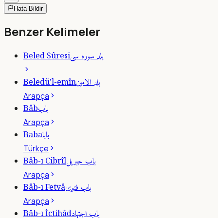
Hata Bildir
Benzer Kelimeler
بلد سوره سى
Beled Sûresi
بلد الامين
Beledü’l-emîn
Arapça
باب
Bâb
Arapça
بابا
Baba
Türkçe
باب جبريل
Bâb-ı Cibrîl
Arapça
باب فتوى
Bâb-ı Fetvâ
Arapça
باب اجتهاد
Bâb-ı İctihâd