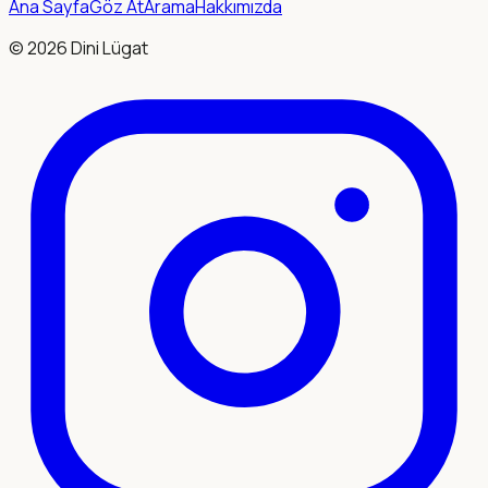
Ana Sayfa
Göz At
Arama
Hakkımızda
©
2026
Dini Lügat