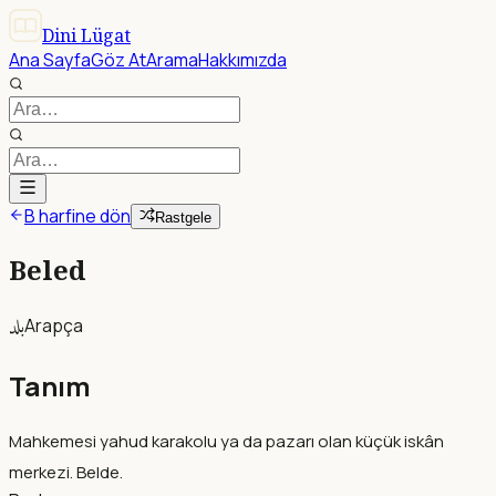
Dini Lügat
Ana Sayfa
Göz At
Arama
Hakkımızda
B harfine dön
Rastgele
Beled
بلد
Arapça
Tanım
Mahkemesi yahud karakolu ya da pazarı olan küçük iskân
merkezi. Belde.