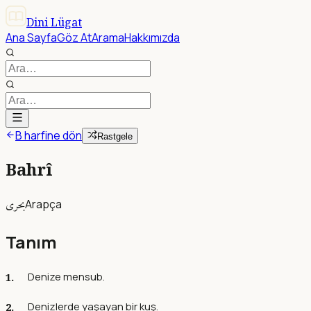
Dini Lügat
Ana Sayfa
Göz At
Arama
Hakkımızda
B harfine dön
Rastgele
Bahrî
بحرى
Arapça
Tanım
Denize mensub.
Denizlerde yaşayan bir kuş.