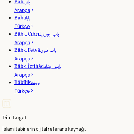
باب
Bâb
Arapça
بابا
Baba
Türkçe
باب جبريل
Bâb-ı Cibrîl
Arapça
باب فتوى
Bâb-ı Fetvâ
Arapça
باب اجتهاد
Bâb-ı İctihâd
Arapça
بابيلك
Bâbîlik
Türkçe
Dini Lügat
İslami tabirlerin dijital referans kaynağı.