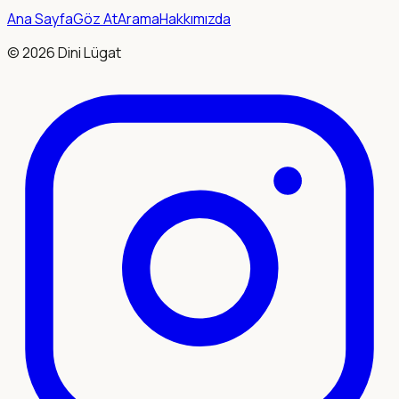
Ana Sayfa
Göz At
Arama
Hakkımızda
©
2026
Dini Lügat