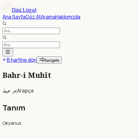
Dini Lügat
Ana Sayfa
Göz At
Arama
Hakkımızda
B harfine dön
Rastgele
Bahr-i Muhît
بحر محيط
Arapça
Tanım
Okyanus.