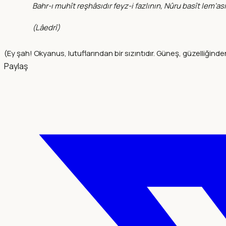
Bahr-ı muhît reşhâsıdır feyz-i fazlının, Nûru basît lem‘a
(
Lâedrî
)
(Ey şah! Okyanus, lutuflarından bir sızıntıdır. Güneş, güzelliğinden 
Paylaş