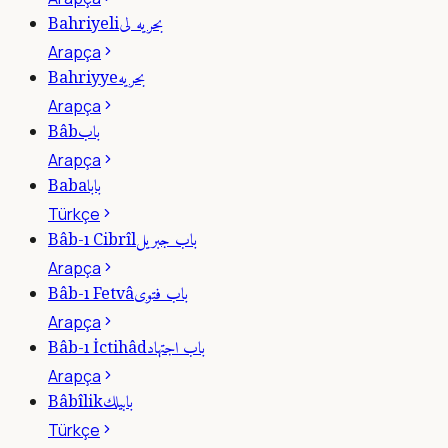
بحريه لى
Bahriyeli
Arapça
بحريه
Bahriyye
Arapça
باب
Bâb
Arapça
بابا
Baba
Türkçe
باب جبريل
Bâb-ı Cibrîl
Arapça
باب فتوى
Bâb-ı Fetvâ
Arapça
باب اجتهاد
Bâb-ı İctihâd
Arapça
بابيلك
Bâbîlik
Türkçe