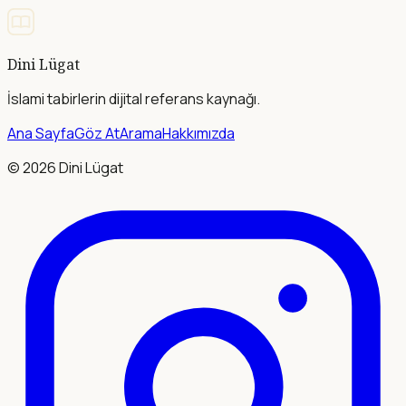
Dini Lügat
İslami tabirlerin dijital referans kaynağı.
Ana Sayfa
Göz At
Arama
Hakkımızda
©
2026
Dini Lügat