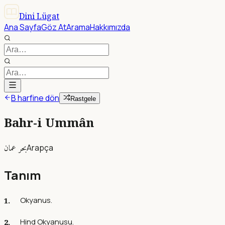
Dini Lügat
Ana Sayfa
Göz At
Arama
Hakkımızda
B harfine dön
Rastgele
Bahr-i Ummân
بحر عمان
Arapça
Tanım
Okyanus.
Hind Okyanusu.