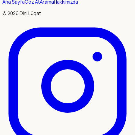
Ana Sayfa
Göz At
Arama
Hakkımızda
©
2026
Dini Lügat