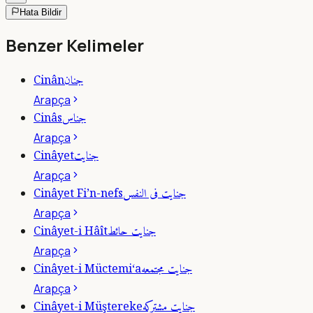
Hata Bildir
Benzer Kelimeler
جنان
Cinân
Arapça
جناس
Cinâs
Arapça
جنايت
Cinâyet
Arapça
جنايت فى النفس
Cinâyet Fi’n-nefs
Arapça
جنايت حائط
Cinâyet-i Hâît
Arapça
جنايت مجتمعه
Cinâyet-i Müctemi‘a
Arapça
جنايت مشتركه
Cinâyet-i Müştereke