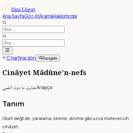
Dini Lügat
Ana Sayfa
Göz At
Arama
Hakkımızda
C harfine dön
Rastgele
Cinâyet Mâdûne’n-nefs
جنايت ما دون النفس
Arapça
Tanım
Ölüm değil de, yaralama, kesme, dövme gibi uzva müteveccih
cinâyet.