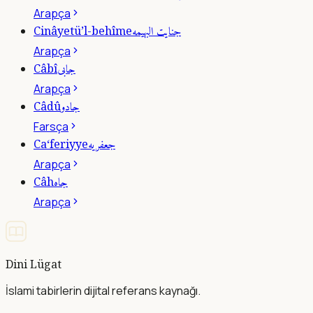
Arapça
جنايت البهيمه
Cinâyetü’l-behîme
Arapça
جابى
Câbî
Arapça
جادو
Câdû
Farsça
جعفريه
Ca‘feriyye
Arapça
جاه
Câh
Arapça
Dini Lügat
İslami tabirlerin dijital referans kaynağı.