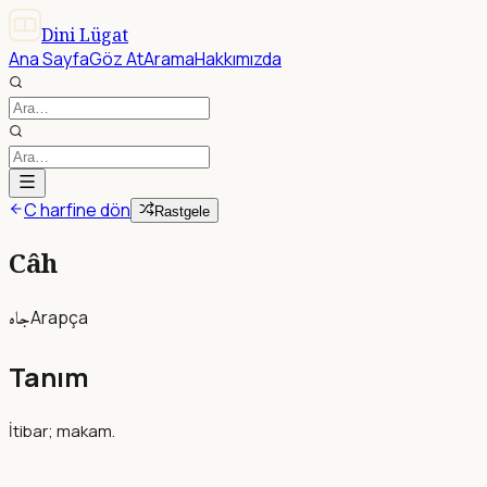
Dini Lügat
Ana Sayfa
Göz At
Arama
Hakkımızda
C harfine dön
Rastgele
Câh
جاه
Arapça
Tanım
İtibar; makam.