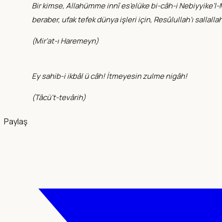
Bir kimse, Allahümme innî es’elüke bi-câh-i Nebiyyike’l-
beraber, ufak tefek dünya işleri için, Resûlullah’ı salla
(
Mir’at-ı Haremeyn
)
Ey sahib-i ikbâl ü câh! İtmeyesin zulme nigâh!
(
Tâcü't-tevârih
)
Paylaş