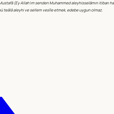
Mustafâ (
Ey Allah’ım senden Muhammed aleyhisselâmın itibarı hat
llahü teâlâ aleyhi ve sellem vesîle etmek, edebe uygun olmaz.