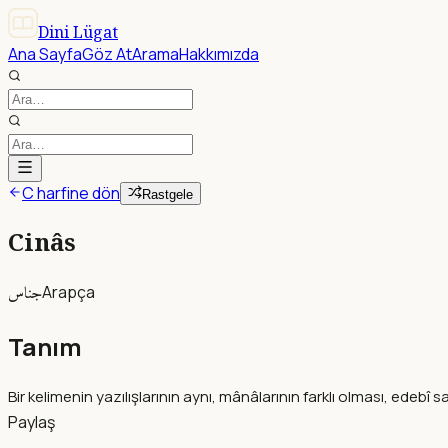
Dini Lügat
Ana Sayfa
Göz At
Arama
Hakkımızda
C harfine dön
Rastgele
Cinâs
جناس
Arapça
Tanım
Bir kelimenin yazılışlarının aynı, mânâlarının farklı olması, edebî s
Paylaş