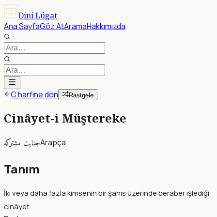
Dini Lügat
Ana Sayfa
Göz At
Arama
Hakkımızda
C harfine dön
Rastgele
Cinâyet-i Müştereke
جنايت مشتركه
Arapça
Tanım
İki veya daha fazla kimsenin bir şahıs üzerinde beraber işlediği
cinâyet.