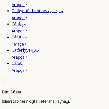
Arapça
جنايت البهيمه
Cinâyetü’l-behîme
Arapça
جابى
Câbî
Arapça
جادو
Câdû
Farsça
جعفريه
Ca‘feriyye
Arapça
جاه
Câh
Arapça
Dini Lügat
İslami tabirlerin dijital referans kaynağı.