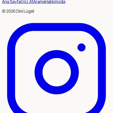
Ana Sayfa
Göz At
Arama
Hakkımızda
©
2026
Dini Lügat