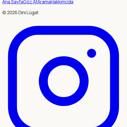
Ana Sayfa
Göz At
Arama
Hakkımızda
©
2026
Dini Lügat