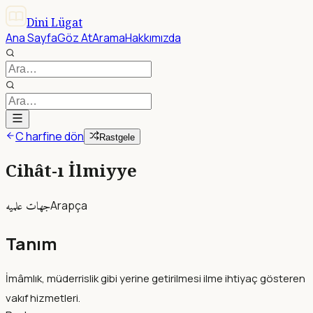
Dini Lügat
Ana Sayfa
Göz At
Arama
Hakkımızda
C harfine dön
Rastgele
Cihât-ı İlmiyye
جهات علميه
Arapça
Tanım
İmâmlık, müderrislik gibi yerine getirilmesi ilme ihtiyaç gösteren
vakıf hizmetleri.