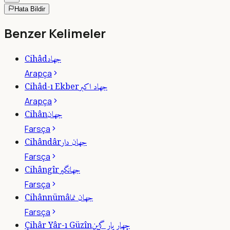
Hata Bildir
Benzer Kelimeler
جهاد
Cihâd
Arapça
جهاد اكبر
Cihâd-ı Ekber
Arapça
جهان
Cihân
Farsça
جهان دار
Cihândâr
Farsça
جهانگير
Cihângîr
Farsça
جهان نما
Cihânnümâ
Farsça
چهار يار گزين
Çihâr Yâr-ı Güzîn