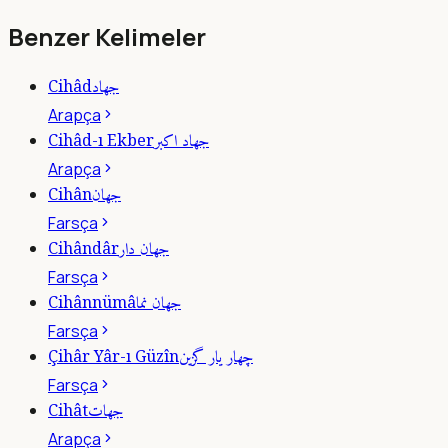
Benzer Kelimeler
جهاد
Cihâd
Arapça
جهاد اكبر
Cihâd-ı Ekber
Arapça
جهان
Cihân
Farsça
جهان دار
Cihândâr
Farsça
جهان نما
Cihânnümâ
Farsça
چهار يار گزين
Çihâr Yâr-ı Güzîn
Farsça
جهات
Cihât
Arapça