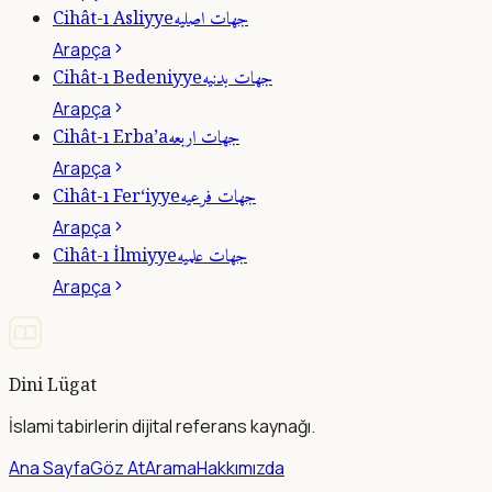
جهات اصليه
Cihât-ı Asliyye
Arapça
جهات بدنيه
Cihât-ı Bedeniyye
Arapça
جهات اربعه
Cihât-ı Erba’a
Arapça
جهات فرعيه
Cihât-ı Fer‘iyye
Arapça
جهات علميه
Cihât-ı İlmiyye
Arapça
Dini Lügat
İslami tabirlerin dijital referans kaynağı.
Ana Sayfa
Göz At
Arama
Hakkımızda