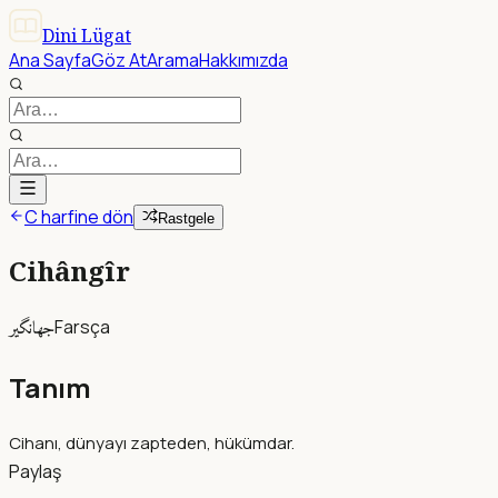
Dini Lügat
Ana Sayfa
Göz At
Arama
Hakkımızda
C harfine dön
Rastgele
Cihângîr
جهانگير
Farsça
Tanım
Cihanı, dünyayı zapteden, hükümdar.
Paylaş