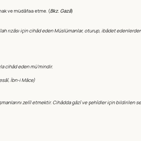
atmak ve müdâfaa etme. (
Bkz. Gazâ
)
 Allah rızâsı için cihâd eden Müslümanlar, oturup, ibâdet edenler
ıyla cihâd eden mü’mindir.
esâî, İbn-i Mâce
)
larını zelîl etmektir. Cihâdda gâzî ve şehîdler için bildirilen seva