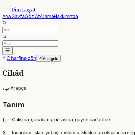
Dini Lügat
Ana Sayfa
Göz At
Arama
Hakkımızda
C harfine dön
Rastgele
Cihâd
جهاد
Arapça
Tanım
Çalışma, çabalama, uğraşma, gayret sarf etme.
İnsanların İslâmiyet’i işitmelerine, Müslüman olmalarına 