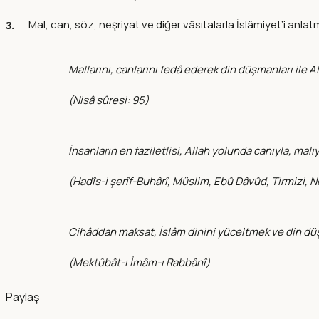
Mal, can, söz, neşriyat ve diğer vâsıtalarla İslâmiyet’i anl
Mallarını, canlarını fedâ ederek din düşmanları ile
(
Nisâ sûresi: 95
)
İnsanların en faziletlisi, Allah yolunda canıyla, mal
(
Hadîs-i şerîf-Buhârî, Müslim, Ebû Dâvûd, Tirmizi, N
Cihâddan maksat, İslâm dinini yüceltmek ve din düşman
(
Mektûbât-ı İmâm-ı Rabbânî
)
Paylaş