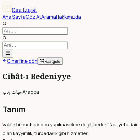
Dini Lügat
Ana Sayfa
Göz At
Arama
Hakkımızda
C harfine dön
Rastgele
Cihât-ı Bedeniyye
جهات بدنيه
Arapça
Tanım
Vakfın hizmetlerinden yapılması ilme değil, bedenî faaliyete dair
olan kayyımlık, türbedarlık gibi hizmetler.