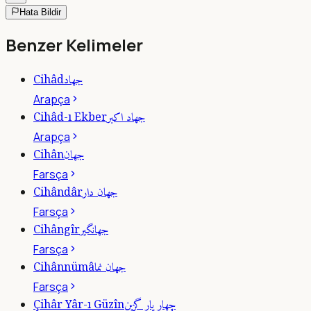
Hata Bildir
Benzer Kelimeler
جهاد
Cihâd
Arapça
جهاد اكبر
Cihâd-ı Ekber
Arapça
جهان
Cihân
Farsça
جهان دار
Cihândâr
Farsça
جهانگير
Cihângîr
Farsça
جهان نما
Cihânnümâ
Farsça
چهار يار گزين
Çihâr Yâr-ı Güzîn