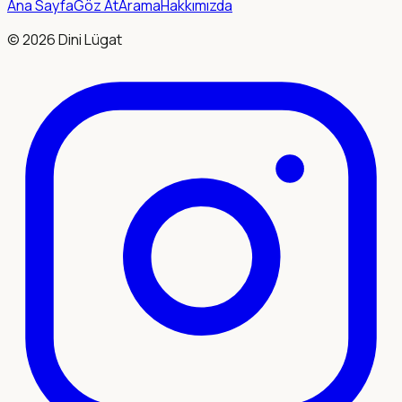
Ana Sayfa
Göz At
Arama
Hakkımızda
©
2026
Dini Lügat