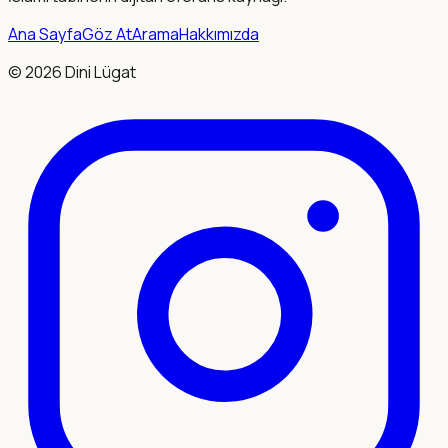
Ana Sayfa
Göz At
Arama
Hakkımızda
©
2026
Dini Lügat