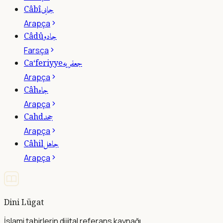
جابى
Câbî
Arapça
جادو
Câdû
Farsça
جعفريه
Ca‘feriyye
Arapça
جاه
Câh
Arapça
جحد
Cahd
Arapça
جاهل
Câhil
Arapça
Dini Lügat
İslami tabirlerin dijital referans kaynağı.