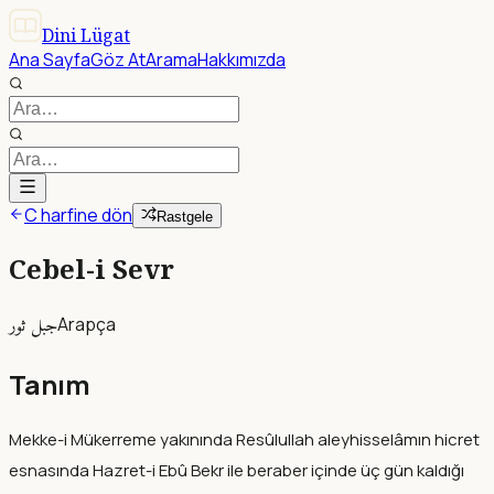
Dini Lügat
Ana Sayfa
Göz At
Arama
Hakkımızda
C harfine dön
Rastgele
Cebel-i Sevr
جبل ثور
Arapça
Tanım
Mekke-i Mükerreme yakınında Resûlullah aleyhisselâmın hicret
esnasında Hazret-i Ebû Bekr ile beraber içinde üç gün kaldığı