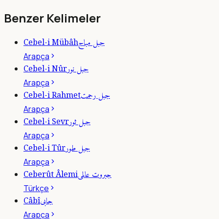
Benzer Kelimeler
جبل مباح
Cebel-i Mübâh
Arapça
جبل نور
Cebel-i Nûr
Arapça
جبل رحمت
Cebel-i Rahmet
Arapça
جبل ثور
Cebel-i Sevr
Arapça
جبل طور
Cebel-i Tûr
Arapça
جبروت عالمى
Ceberût Âlemi
Türkçe
جابى
Câbî
Arapça