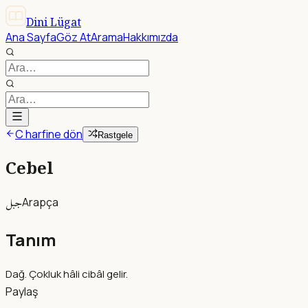
Dini Lügat
Ana Sayfa
Göz At
Arama
Hakkımızda
C harfine dön
Rastgele
Cebel
جبل
Arapça
Tanım
Dağ. Çokluk hâli cibâl gelir.
Paylaş