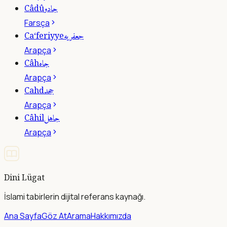
جادو
Câdû
Farsça
جعفريه
Ca‘feriyye
Arapça
جاه
Câh
Arapça
جحد
Cahd
Arapça
جاهل
Câhil
Arapça
Dini Lügat
İslami tabirlerin dijital referans kaynağı.
Ana Sayfa
Göz At
Arama
Hakkımızda