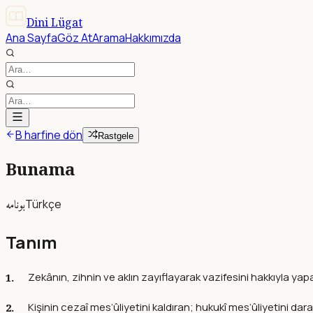
Dini Lügat
Ana Sayfa
Göz At
Arama
Hakkımızda
B harfine dön
Rastgele
Bunama
بونامه
Türkçe
Tanım
Zekânın, zihnin ve aklın zayıflayarak vazifesini hakkıyla ya
Kişinin cezaî mes’ûliyetini kaldıran; hukukî mes’ûliyetini da