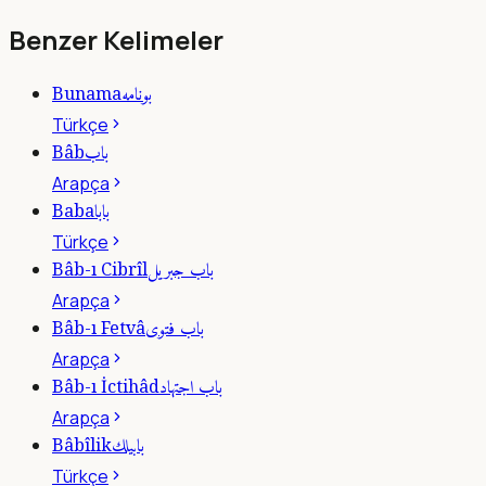
Benzer Kelimeler
بونامه
Bunama
Türkçe
باب
Bâb
Arapça
بابا
Baba
Türkçe
باب جبريل
Bâb-ı Cibrîl
Arapça
باب فتوى
Bâb-ı Fetvâ
Arapça
باب اجتهاد
Bâb-ı İctihâd
Arapça
بابيلك
Bâbîlik
Türkçe