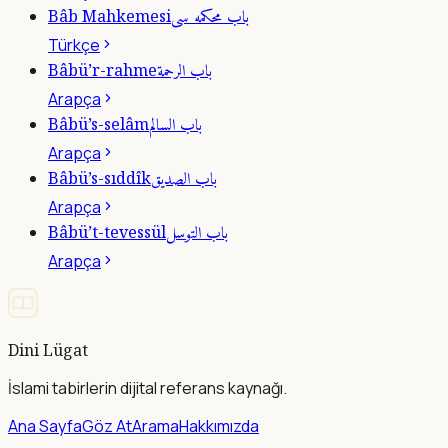
باب محكمه سى
Bâb Mahkemesi
Türkçe
باب الرحمة
Bâbü’r-rahme
Arapça
باب السالم
Bâbü’s-selâm
Arapça
باب الصديق
Bâbü’s-sıddîk
Arapça
باب التوسل
Bâbü’t-tevessül
Arapça
Dini Lügat
İslami tabirlerin dijital referans kaynağı.
Ana Sayfa
Göz At
Arama
Hakkımızda