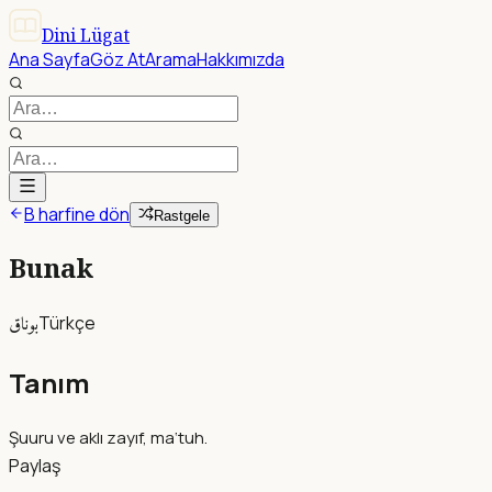
Dini Lügat
Ana Sayfa
Göz At
Arama
Hakkımızda
B harfine dön
Rastgele
Bunak
بوناق
Türkçe
Tanım
Şuuru ve aklı zayıf, ma‘tuh.
Paylaş