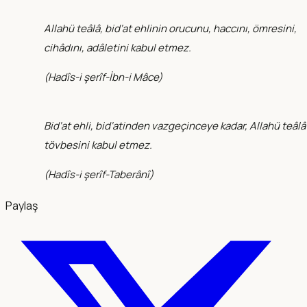
Allahü teâlâ, bid‘at ehlinin orucunu, haccını, ömresini,
cihâdını, adâletini kabul etmez.
(
Hadîs-i şerîf-İbn-i Mâce
)
Bid‘at ehli, bid‘atinden vazgeçinceye kadar, Allahü teâlâ
tövbesini kabul etmez.
(
Hadîs-i şerîf-Taberânî
)
Paylaş