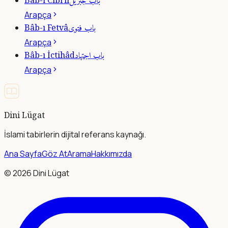
باب جبريل
Bâb-ı Cibrîl
Arapça
باب فتوى
Bâb-ı Fetvâ
Arapça
باب اجتهاد
Bâb-ı İctihâd
Arapça
Dini Lügat
İslami tabirlerin dijital referans kaynağı.
Ana Sayfa
Göz At
Arama
Hakkımızda
©
2026
Dini Lügat