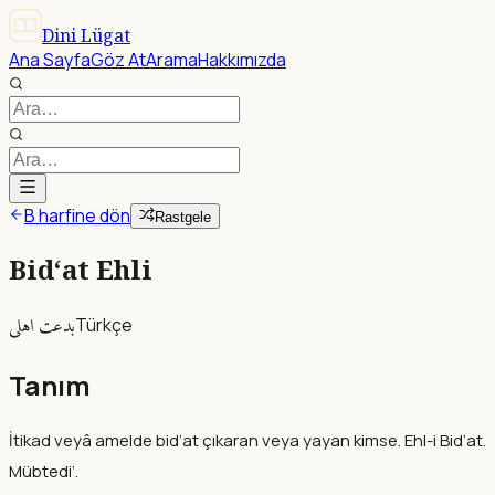
Dini Lügat
Ana Sayfa
Göz At
Arama
Hakkımızda
B harfine dön
Rastgele
Bid‘at Ehli
بدعت اهلى
Türkçe
Tanım
İtikad veyâ amelde bid‘at çıkaran veya yayan kimse. Ehl-i Bid‘at.
Mübtedi‘.