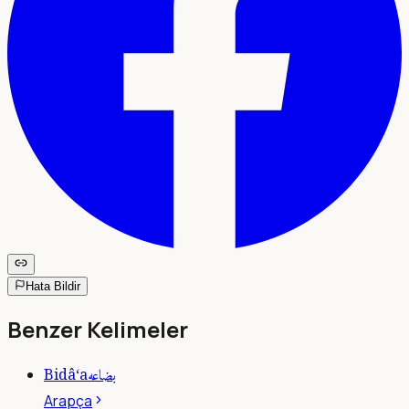
Hata Bildir
Benzer Kelimeler
بضاعه
Bidâ‘a
Arapça