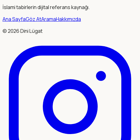
İslami tabirlerin dijital referans kaynağı.
Ana Sayfa
Göz At
Arama
Hakkımızda
©
2026
Dini Lügat