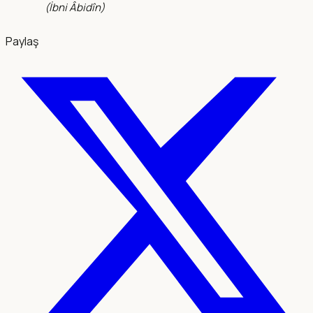
(
İbni Âbidîn
)
Paylaş