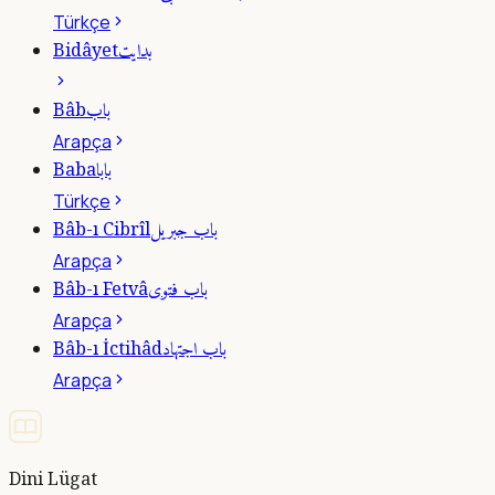
Türkçe
بدايت
Bidâyet
باب
Bâb
Arapça
بابا
Baba
Türkçe
باب جبريل
Bâb-ı Cibrîl
Arapça
باب فتوى
Bâb-ı Fetvâ
Arapça
باب اجتهاد
Bâb-ı İctihâd
Arapça
Dini Lügat