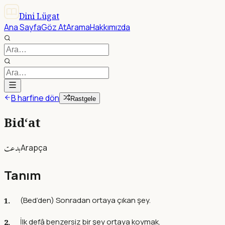
Dini Lügat
Ana Sayfa
Göz At
Arama
Hakkımızda
B harfine dön
Rastgele
Bid‘at
بدعت
Arapça
Tanım
(Bed’den) Sonradan ortaya çıkan şey.
İlk defâ benzersiz bir şey ortaya koymak.