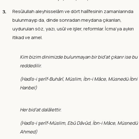
Resûlullah aleyhisselâm ve dört halîfesinin zamanlarında
bulunmayıp da, dinde sonradan meydana çıkarılan,
uydurulan söz, yazı, usûl ve işler, reformlar. İcma‘ya aykırı
itikad ve amel.
Kim bizim dinimizde bulunmayan bir bid‘at çıkarır ise bu
reddedilir.
(
Hadîs-i şerîf-Buhârî, Müslim, İbn-i Mâce, Müsnedü İbni
Hanbel
)
Her bid‘at dalâlettir.
(
Hadîs-i şerîf-Müslim, Ebû Dâvûd, İbn-i Mâce, Müsnedü
Ahmed
)