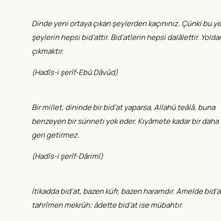
Dinde yeni ortaya çıkan şeylerden kaçınınız. Çünki bu y
şeylerin hepsi bid‘attir. Bid‘atlerin hepsi dalâlettir. Yolda
çıkmaktır.
(
Hadîs-i şerîf-Ebû Dâvûd
)
Bir millet, dininde bir bid‘at yaparsa, Allahü teâlâ, buna
benzeyen bir sünneti yok eder. Kıyâmete kadar bir daha
geri getirmez.
(
Hadîs-i şerîf-Dârimî
)
İtikadda bid‘at, bazen küfr, bazen haramdır. Amelde bid‘a
tahrîmen mekrûh; âdette bid‘at ise mübahtır.