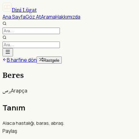
Dini Lügat
Ana Sayfa
Göz At
Arama
Hakkımızda
B harfine dön
Rastgele
Beres
برص
Arapça
Tanım
Alaca hastalığı, baras, abraş.
Paylaş