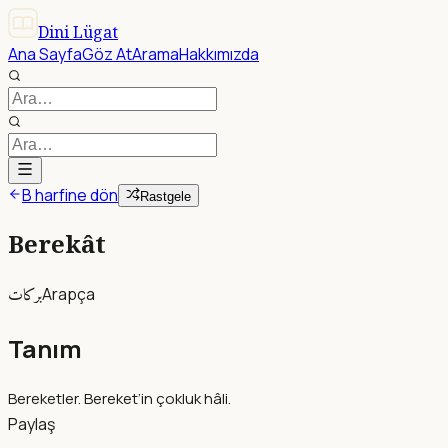
Dini Lügat
Ana Sayfa
Göz At
Arama
Hakkımızda
B harfine dön
Rastgele
Berekât
بركات
Arapça
Tanım
Bereketler. Bereket’in çokluk hâli.
Paylaş