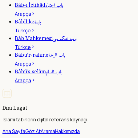
باب اجتهاد
Bâb-ı İctihâd
Arapça
بابيلك
Bâbîlik
Türkçe
باب محكمه سى
Bâb Mahkemesi
Türkçe
باب الرحمة
Bâbü’r-rahme
Arapça
باب السالم
Bâbü’s-selâm
Arapça
Dini Lügat
İslami tabirlerin dijital referans kaynağı.
Ana Sayfa
Göz At
Arama
Hakkımızda