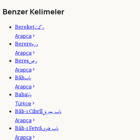
Benzer Kelimeler
بركت
Bereket
Arapça
برره
Berere
Arapça
برص
Beres
Arapça
باب
Bâb
Arapça
بابا
Baba
Türkçe
باب جبريل
Bâb-ı Cibrîl
Arapça
باب فتوى
Bâb-ı Fetvâ
Arapça