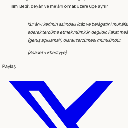
ilim. Bedî‘, beyân ve me‘âni olmak üzere üçe ayrılır.
Kur’ân-ı kerîmin aslındaki îcâz ve belâgatini muhâfa
ederek tercüme etmek mümkün değildir. Fakat meâ
(geniş açıklamalı) olarak tercümesi mümkündür.
(
Seâdet-i Ebediyye
)
Paylaş