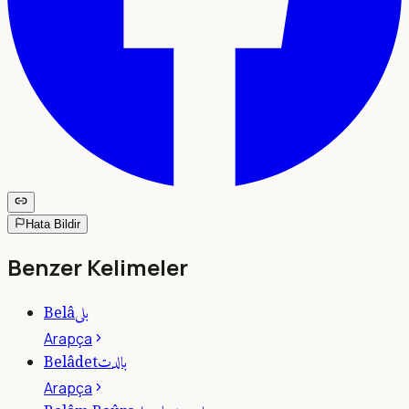
Hata Bildir
Benzer Kelimeler
بلى
Belâ
Arapça
بالدت
Belâdet
Arapça