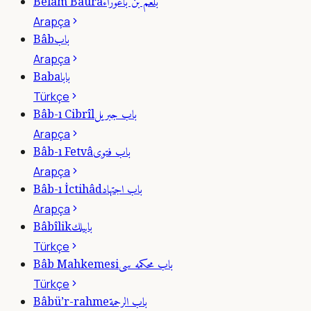
بلعم بن باعوراء
Belâm Baûra
Arapça
باب
Bâb
Arapça
بابا
Baba
Türkçe
باب جبريل
Bâb-ı Cibrîl
Arapça
باب فتوى
Bâb-ı Fetvâ
Arapça
باب اجتهاد
Bâb-ı İctihâd
Arapça
بابيلك
Bâbîlik
Türkçe
باب محكمه سى
Bâb Mahkemesi
Türkçe
باب الرحمة
Bâbü’r-rahme