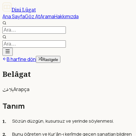
Dini Lügat
Ana Sayfa
Göz At
Arama
Hakkımızda
B harfine dön
Rastgele
Belâgat
بلاغت
Arapça
Tanım
Sözün düzgün, kusursuz ve yerinde söylenmesi.
Bunu öğreten ve Kur’ân-ı kerîmde geçen sanatları bildiren