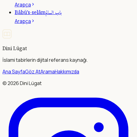
Arapça
باب السالم
Bâbü’s-selâm
Arapça
Dini Lügat
İslami tabirlerin dijital referans kaynağı.
Ana Sayfa
Göz At
Arama
Hakkımızda
©
2026
Dini Lügat