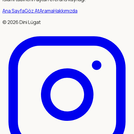
Ana Sayfa
Göz At
Arama
Hakkımızda
©
2026
Dini Lügat