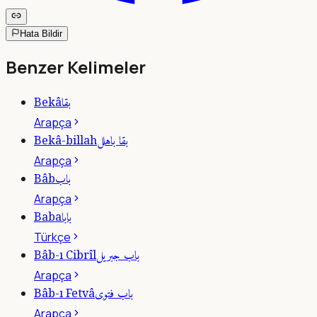
Hata Bildir
Benzer Kelimeler
بقا
Bekâ
Arapça
بقا باهلل
Bekâ-billah
Arapça
باب
Bâb
Arapça
بابا
Baba
Türkçe
باب جبريل
Bâb-ı Cibrîl
Arapça
باب فتوى
Bâb-ı Fetvâ
Arapça