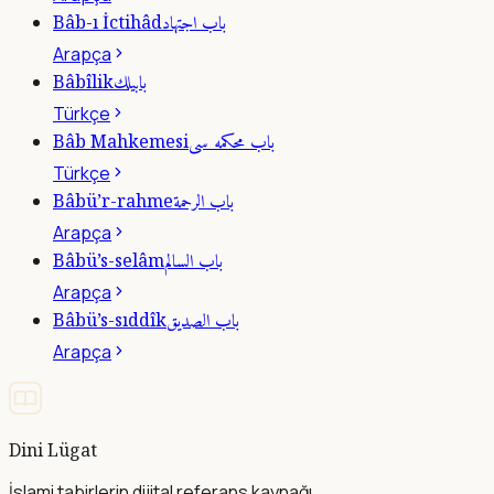
باب اجتهاد
Bâb-ı İctihâd
Arapça
بابيلك
Bâbîlik
Türkçe
باب محكمه سى
Bâb Mahkemesi
Türkçe
باب الرحمة
Bâbü’r-rahme
Arapça
باب السالم
Bâbü’s-selâm
Arapça
باب الصديق
Bâbü’s-sıddîk
Arapça
Dini Lügat
İslami tabirlerin dijital referans kaynağı.