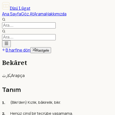
Dini Lügat
Ana Sayfa
Göz At
Arama
Hakkımızda
B harfine dön
Rastgele
Bekâret
بكارت
Arapça
Tanım
(Bikr’den) Kızlık, bâkirelik, bikr.
Henüz cinsî bir tecrübe yaşamama.