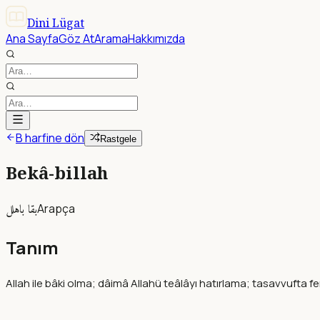
Dini Lügat
Ana Sayfa
Göz At
Arama
Hakkımızda
B harfine dön
Rastgele
Bekâ-billah
بقا باهلل
Arapça
Tanım
Allah ile bâki olma; dâimâ Allahü teâlâyı hatırlama; tasavvufta f