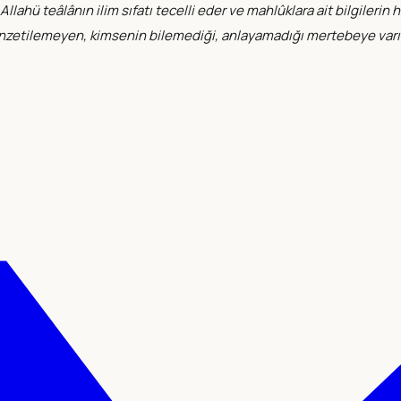
llahü teâlânın ilim sıfatı tecelli eder ve mahlûklara ait bilgileri
nzetilemeyen, kimsenin bilemediği, anlayamadığı mertebeye varılır.