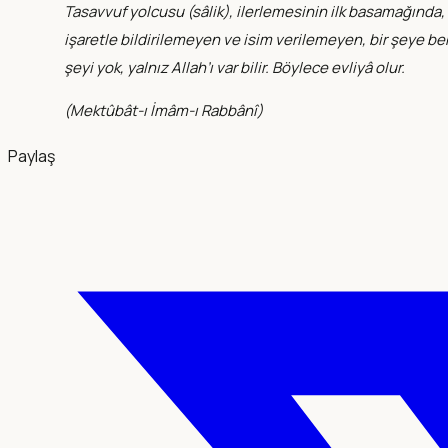
Tasavvuf yolcusu (sâlik), ilerlemesinin ilk basamağında, A
işaretle bildirilemeyen ve isim verilemeyen, bir şeye be
şeyi yok, yalnız Allah’ı var bilir. Böylece evliyâ olur.
(
Mektûbât-ı İmâm-ı Rabbânî
)
Paylaş