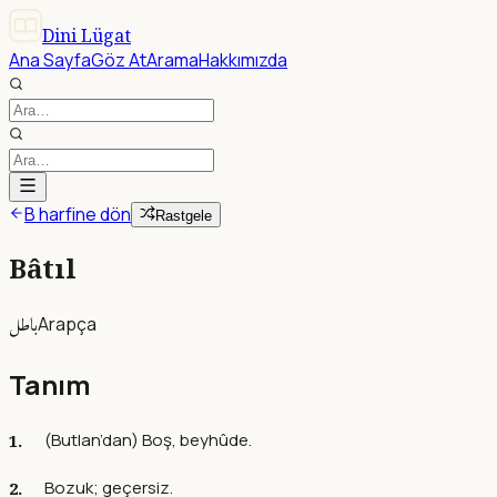
Dini Lügat
Ana Sayfa
Göz At
Arama
Hakkımızda
B harfine dön
Rastgele
Bâtıl
باطل
Arapça
Tanım
(Butlan’dan) Boş, beyhûde.
Bozuk; geçersiz.