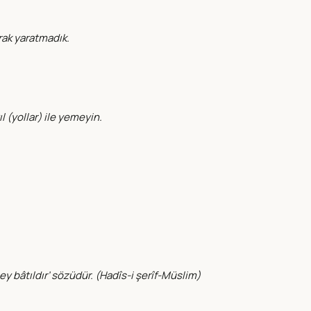
rak yaratmadık.
ıl (yollar) ile yemeyin.
y bâtıldır’ sözüdür. (
Hadîs-i şerîf-Müslim
)