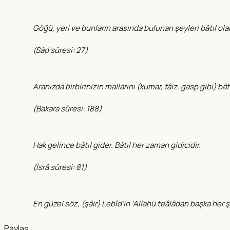
Göğü, yeri ve bunların arasında bulunan şeyleri bâtıl ola
(
Sâd sûresi: 27
)
Aranızda birbirinizin mallarını (kumar, fâiz, gasp gibi) bât
(
Bakara sûresi: 188
)
Hak gelince bâtıl gider. Bâtıl her zaman gidicidir.
(
İsrâ sûresi: 81
)
En güzel söz, (şâir) Lebîd’in ‘Allahü teâlâdan başka her şe
Paylaş