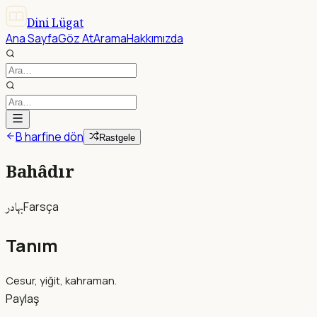
Dini Lügat
Ana Sayfa
Göz At
Arama
Hakkımızda
B harfine dön
Rastgele
Bahâdır
بهادر
Farsça
Tanım
Cesur, yiğit, kahraman.
Paylaş