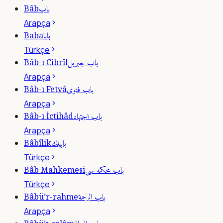
باب
Bâb
Arapça
بابا
Baba
Türkçe
باب جبريل
Bâb-ı Cibrîl
Arapça
باب فتوى
Bâb-ı Fetvâ
Arapça
باب اجتهاد
Bâb-ı İctihâd
Arapça
بابيلك
Bâbîlik
Türkçe
باب محكمه سى
Bâb Mahkemesi
Türkçe
باب الرحمة
Bâbü’r-rahme
Arapça