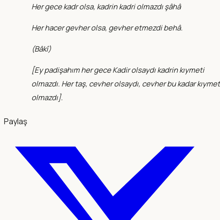
Her gece kadr olsa, kadrin kadri olmazdı şâhâ
Her hacer gevher olsa, gevher etmezdi behâ.
(
Bâkî
)
[Ey padişahım her gece Kadir olsaydı kadrin kıymeti
olmazdı. Her taş, cevher olsaydı, cevher bu kadar kıymet
olmazdı].
Paylaş