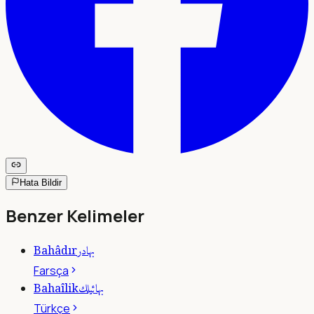
Hata Bildir
Benzer Kelimeler
بهادر
Bahâdır
Farsça
بهائيلك
Bahaîlik
Türkçe