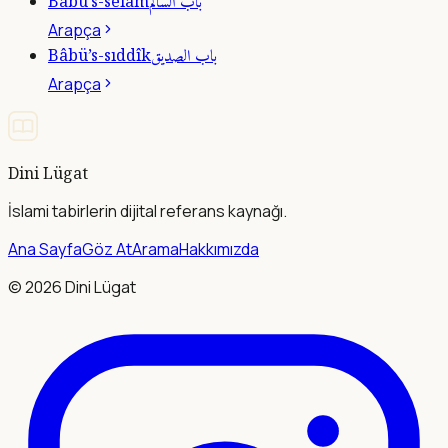
باب السالم
Bâbü’s-selâm
Arapça
باب الصديق
Bâbü’s-sıddîk
Arapça
Dini Lügat
İslami tabirlerin dijital referans kaynağı.
Ana Sayfa
Göz At
Arama
Hakkımızda
©
2026
Dini Lügat