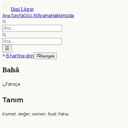
Dini Lügat
Ana Sayfa
Göz At
Arama
Hakkımızda
B harfine dön
Rastgele
Bahâ
بها
Farsça
Tanım
Kıymet, değer; semen, fiyat. Paha.