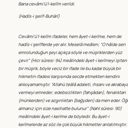
Bana cevâmi‘ü’l-kelîm verildi.
(
Hadîs-i şerîf-Buhârî
)
Cevâmi‘ü’l-kelîm ifadeler, hem âyet-i kerîme, hem de
hadîs-i şerîflerde yer alır. Meselâ meâlen; “O hâlde sen
emrolunduğun şeyi açıkça söyle ve müşriklerden yüz
çevir” (
Hicr sûresi: 94
) meâlindeki âyet-i kerîmeyi işiten
bir müşrik, böyle veciz bir ifade ile bu kadar büyük bir
hikmetin ifadesi karşısında secde etmekten kendini
alıkoyamamıştır. “Allahü teâlâ adaleti, ihsanı ve akrabay
vermeyi emreder; edebsizlikten (fahşâdan), fenalıktan
(münkerden) ve azgınlıktan (bağyden) da men eder. Öğ
almanız için size nasihatte bulunur” (
Nahl sûresi: 90
)
meâlindeki âyet-i kerîme de böyledir. Bu âyet-i
kerîmelerde az söz ile çok büyük hikmetler anlatılmıştır.