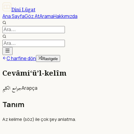
Dini Lügat
Ana Sayfa
Göz At
Arama
Hakkımızda
C harfine dön
Rastgele
Cevâmi‘ü’l-kelîm
جوامع الكليم
Arapça
Tanım
Az kelime (söz) ile çok şey anlatma.