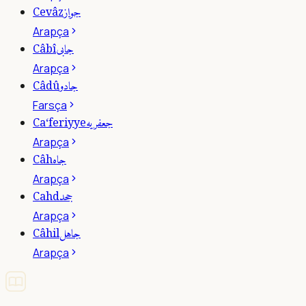
جواز
Cevâz
Arapça
جابى
Câbî
Arapça
جادو
Câdû
Farsça
جعفريه
Ca‘feriyye
Arapça
جاه
Câh
Arapça
جحد
Cahd
Arapça
جاهل
Câhil
Arapça