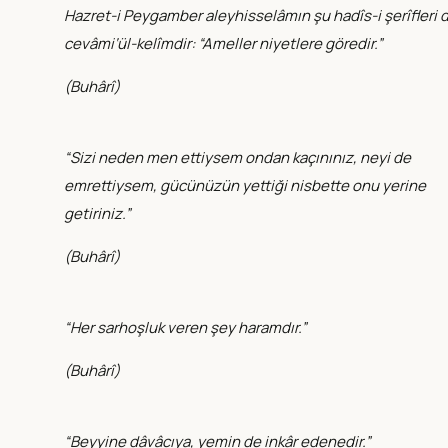
Hazret-i Peygamber aleyhisselâmın şu hadîs-i şerîfleri 
cevâmi‘ül-kelîmdir: “Ameller niyetlere göredir.”
(
Buhârî
)
“Sizi neden men ettiysem ondan kaçınınız, neyi de
emrettiysem, gücünüzün yettiği nisbette onu yerine
getiriniz.”
(
Buhârî
)
“Her sarhoşluk veren şey haramdır.”
(
Buhârî
)
“Beyyine dâvâcıya, yemin de inkâr edenedir.”