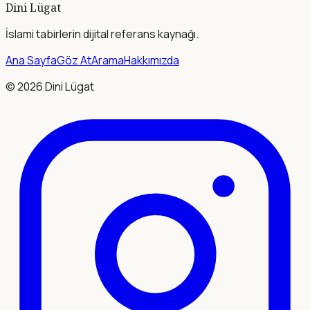
Dini Lügat
İslami tabirlerin dijital referans kaynağı.
Ana Sayfa
Göz At
Arama
Hakkımızda
©
2026
Dini Lügat