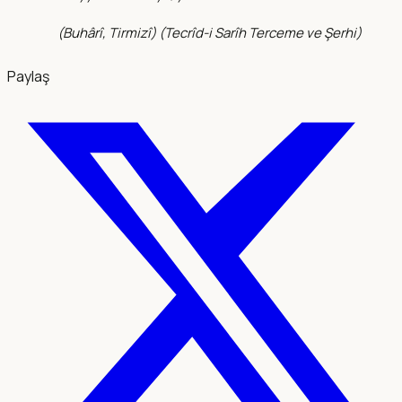
(
Buhârî, Tirmizî
) (
Tecrîd-i Sarîh Terceme ve Şerhi
)
Paylaş