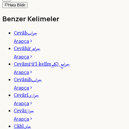
Hata Bildir
Benzer Kelimeler
جواب
Cevâb
Arapça
جواهر
Cevâhir
Arapça
جوامع الكليم
Cevâmi‘ü’l-kelîm
Arapça
جوانب
Cevânib
Arapça
جوارى
Cevârî
Arapça
جواز
Cevâz
Arapça
جابى
Câbî