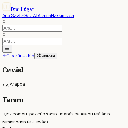
Dini Lügat
Ana Sayfa
Göz At
Arama
Hakkımızda
C harfine dön
Rastgele
Cevâd
جواد
Arapça
Tanım
“Çok cömert, pek cûd sahibi” mânâsına Allahü teâlânın
isimlerinden (el-Cevâd).