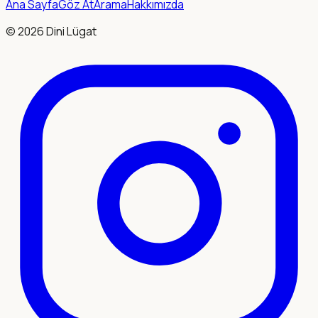
Ana Sayfa
Göz At
Arama
Hakkımızda
©
2026
Dini Lügat