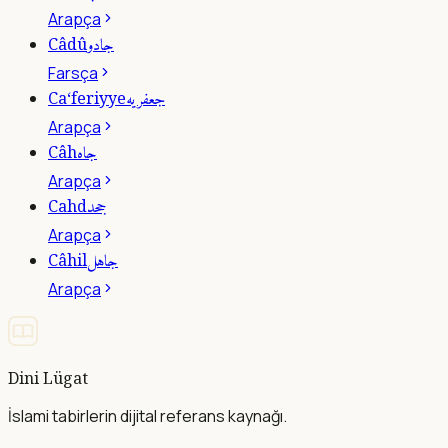
Arapça
جادو
Câdû
Farsça
جعفريه
Ca‘feriyye
Arapça
جاه
Câh
Arapça
جحد
Cahd
Arapça
جاهل
Câhil
Arapça
Dini Lügat
İslami tabirlerin dijital referans kaynağı.