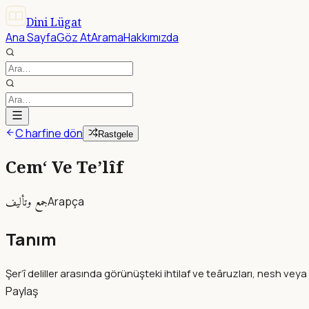
Dini Lügat
Ana Sayfa
Göz At
Arama
Hakkımızda
C harfine dön
Rastgele
Cem‘ Ve Te’lîf
جمع وتأليف
Arapça
Tanım
Şer‘î deliller arasında görünüşteki ihtilaf ve teâruzları, nesh veya i
Paylaş