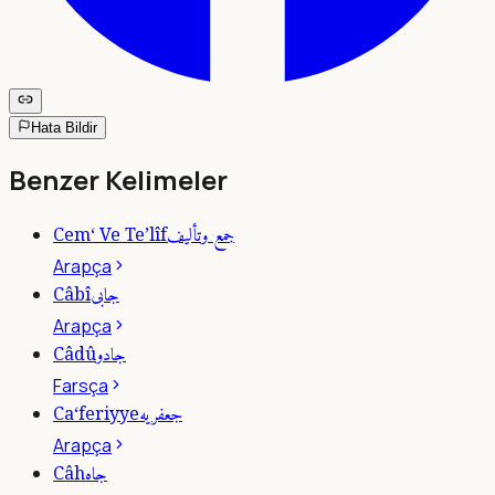
Hata Bildir
Benzer Kelimeler
جمع وتأليف
Cem‘ Ve Te’lîf
Arapça
جابى
Câbî
Arapça
جادو
Câdû
Farsça
جعفريه
Ca‘feriyye
Arapça
جاه
Câh