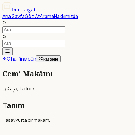
Dini Lügat
Ana Sayfa
Göz At
Arama
Hakkımızda
C harfine dön
Rastgele
Cem‘ Makâmı
جمع مقامى
Türkçe
Tanım
Tasavvufta bir makam.