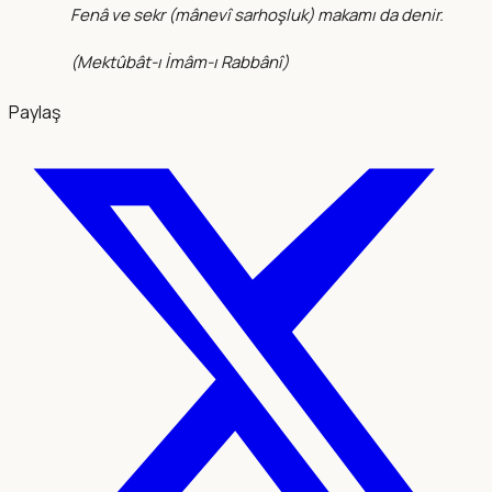
Fenâ ve sekr (mânevî sarhoşluk) makamı da denir.
(
Mektûbât-ı İmâm-ı Rabbânî
)
Paylaş