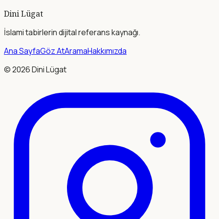
Dini Lügat
İslami tabirlerin dijital referans kaynağı.
Ana Sayfa
Göz At
Arama
Hakkımızda
©
2026
Dini Lügat