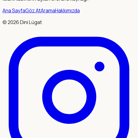
Ana Sayfa
Göz At
Arama
Hakkımızda
©
2026
Dini Lügat