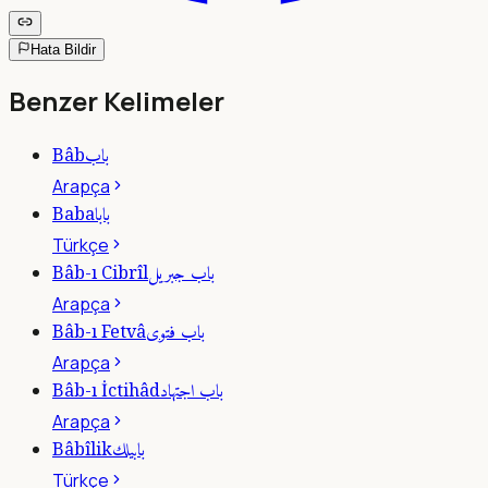
Hata Bildir
Benzer Kelimeler
باب
Bâb
Arapça
بابا
Baba
Türkçe
باب جبريل
Bâb-ı Cibrîl
Arapça
باب فتوى
Bâb-ı Fetvâ
Arapça
باب اجتهاد
Bâb-ı İctihâd
Arapça
بابيلك
Bâbîlik
Türkçe