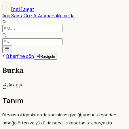
Dini Lügat
Ana Sayfa
Göz At
Arama
Hakkımızda
B harfine dön
Rastgele
Burka
برقع
Arapça
Tanım
Bilhassa Afganistan’da kadınların giydiği, vücudu tepeden
tırnağa örten ve yüzü de peçe ile kapatan tek parça dış