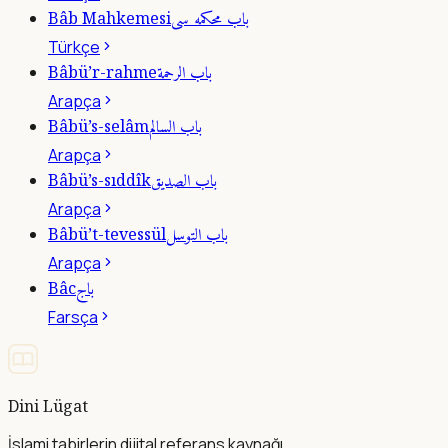
باب محكمه سى
Bâb Mahkemesi
Türkçe
باب الرحمة
Bâbü’r-rahme
Arapça
باب السالم
Bâbü’s-selâm
Arapça
باب الصديق
Bâbü’s-sıddîk
Arapça
باب التوسل
Bâbü’t-tevessül
Arapça
باج
Bâc
Farsça
Dini Lügat
İslami tabirlerin dijital referans kaynağı.