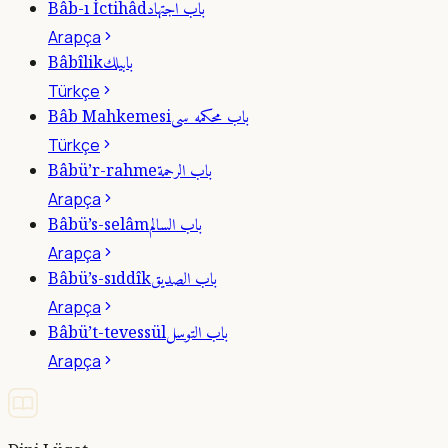
باب اجتهاد
Bâb-ı İctihâd
Arapça
بابيلك
Bâbîlik
Türkçe
باب محكمه سى
Bâb Mahkemesi
Türkçe
باب الرحمة
Bâbü’r-rahme
Arapça
باب السالم
Bâbü’s-selâm
Arapça
باب الصديق
Bâbü’s-sıddîk
Arapça
باب التوسل
Bâbü’t-tevessül
Arapça