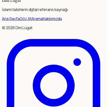
Dini Lügat
İslami tabirlerin dijital referans kaynağı.
Ana Sayfa
Göz At
Arama
Hakkımızda
©
2026
Dini Lügat