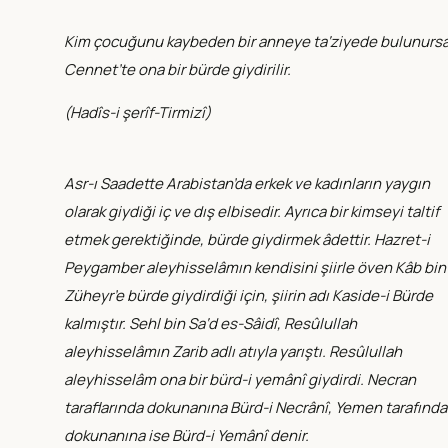
Kim çocuğunu kaybeden bir anneye ta‘ziyede bulunurs
Cennet’te ona bir bürde giydirilir.
(
Hadîs-i şerîf-Tirmizî
)
Asr-ı Saadette Arabistan’da erkek ve kadınların yaygın
olarak giydiği iç ve dış elbisedir. Ayrıca bir kimseyi taltif
etmek gerektiğinde, bürde giydirmek âdettir. Hazret-i
Peygamber aleyhisselâmın kendisini şiirle öven Kâb bin
Züheyr’e bürde giydirdiği için, şiirin adı Kaside-i Bürde
kalmıştır. Sehl bin Sa‘d es-Sâidî, Resûlullah
aleyhisselâmın Zarib adlı atıyla yarıştı. Resûlullah
aleyhisselâm ona bir bürd-i yemânî giydirdi. Necran
taraflarında dokunanına Bürd-i Necrânî, Yemen tarafında
dokunanına ise Bürd-i Yemânî denir.