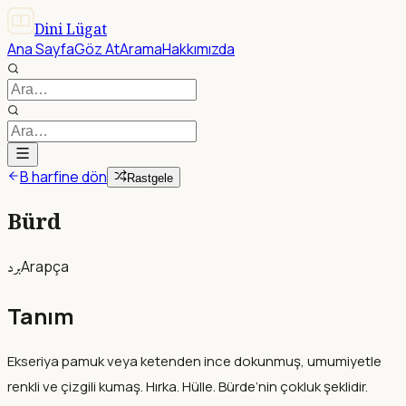
Dini Lügat
Ana Sayfa
Göz At
Arama
Hakkımızda
B harfine dön
Rastgele
Bürd
برد
Arapça
Tanım
Ekseriya pamuk veya ketenden ince dokunmuş, umumiyetle
renkli ve çizgili kumaş. Hırka. Hülle. Bürde’nin çokluk şeklidir.