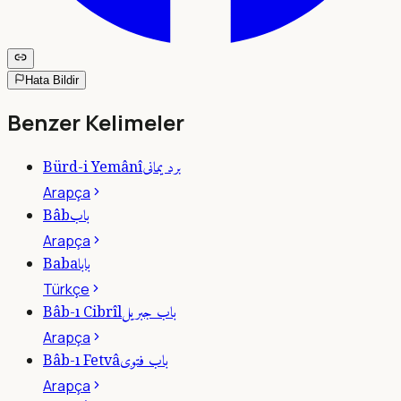
Hata Bildir
Benzer Kelimeler
برد يمانى
Bürd-i Yemânî
Arapça
باب
Bâb
Arapça
بابا
Baba
Türkçe
باب جبريل
Bâb-ı Cibrîl
Arapça
باب فتوى
Bâb-ı Fetvâ
Arapça