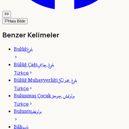
Hata Bildir
Benzer Kelimeler
بلوغ
Bulûğ
بلوغ چاغي
Bülûğ Çağı
Türkçe
بلوغ مخيرلكى
Bülûğ Muhayyerliği
Türkçe
بولونمش چوجق
Bulunmuş Çocuk
Türkçe
بولونطو
Buluntu
باب
Bâb