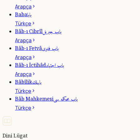
Arapça
بابا
Baba
Türkçe
باب جبريل
Bâb-ı Cibrîl
Arapça
باب فتوى
Bâb-ı Fetvâ
Arapça
باب اجتهاد
Bâb-ı İctihâd
Arapça
بابيلك
Bâbîlik
Türkçe
باب محكمه سى
Bâb Mahkemesi
Türkçe
Dini Lügat