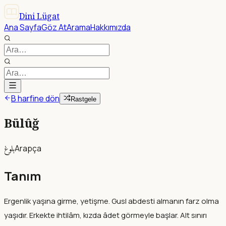
Dini Lügat
Ana Sayfa
Göz At
Arama
Hakkımızda
B harfine dön
Rastgele
Bülûğ
بلوغ
Arapça
Tanım
Ergenlik yaşına girme, yetişme. Gusl abdesti almanın farz olma
yaşıdır. Erkekte ihtilâm, kızda âdet görmeyle başlar. Alt sınırı