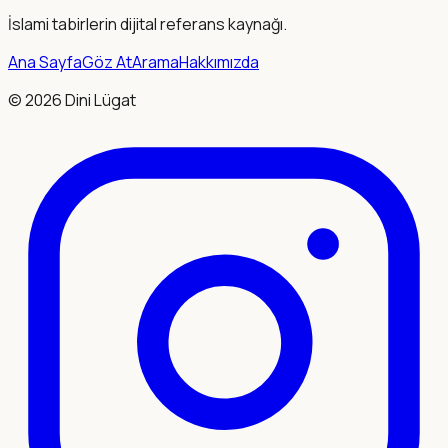
İslami tabirlerin dijital referans kaynağı.
Ana Sayfa
Göz At
Arama
Hakkımızda
©
2026
Dini Lügat