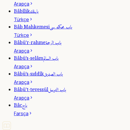
Arapça
بابيلك
Bâbîlik
Türkçe
باب محكمه سى
Bâb Mahkemesi
Türkçe
باب الرحمة
Bâbü’r-rahme
Arapça
باب السالم
Bâbü’s-selâm
Arapça
باب الصديق
Bâbü’s-sıddîk
Arapça
باب التوسل
Bâbü’t-tevessül
Arapça
باج
Bâc
Farsça