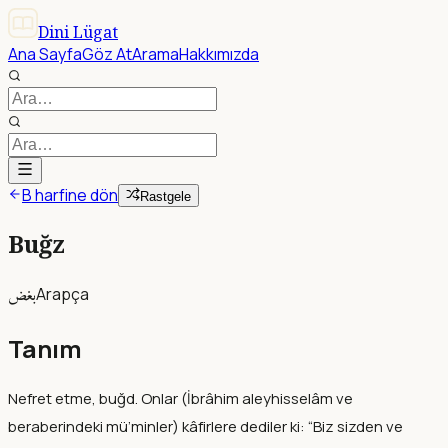
Dini Lügat
Ana Sayfa
Göz At
Arama
Hakkımızda
B harfine dön
Rastgele
Buğz
بغض
Arapça
Tanım
Nefret etme, buğd. Onlar (İbrâhim aleyhisselâm ve
beraberindeki mü’minler) kâfirlere dediler ki: “Biz sizden ve