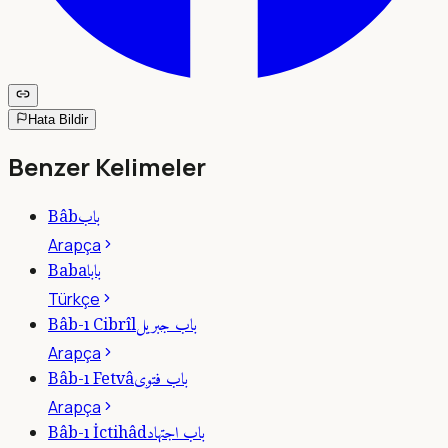
Hata Bildir
Benzer Kelimeler
باب
Bâb
Arapça
بابا
Baba
Türkçe
باب جبريل
Bâb-ı Cibrîl
Arapça
باب فتوى
Bâb-ı Fetvâ
Arapça
باب اجتهاد
Bâb-ı İctihâd