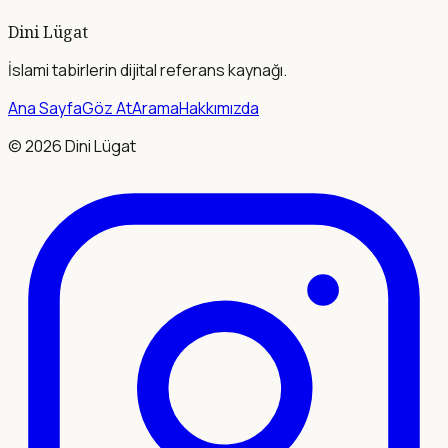
Dini Lügat
İslami tabirlerin dijital referans kaynağı.
Ana Sayfa
Göz At
Arama
Hakkımızda
©
2026
Dini Lügat