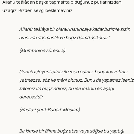
Allahü teâlâdan başka tapmakta olduğunuz putlarınızdan
uzağız. Bizden sevgi beklemeyiniz.
Allahü teâlâya bir olarak inanıncaya kadar bizimle sizin
aranızda düşmanlık ve buğz dâimâ âşikârdır.”
(
Mümtehine sûresi: 4
)
Günah işleyeni eliniz ile men ediniz, buna kuvvetiniz
yetmezse, söz ile mâni olunuz. Bunu da yapamaz iseniz
kalbiniz ile buğz ediniz, bu ise îmânın en aşağı
derecesidir.
(
Hadîs-i şerîf-Buhârî, Müslim
)
Bir kimse bir âlime buğz etse veya söğse bu yaptığı