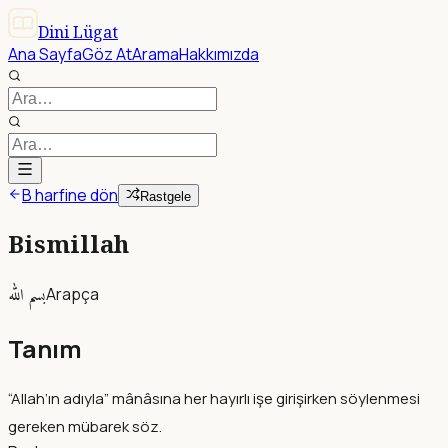
Dini Lügat
Ana Sayfa
Göz At
Arama
Hakkımızda
B harfine dön
Rastgele
Bismillah
بسم الله
Arapça
Tanım
“Allah’ın adıyla” mânâsına her hayırlı işe girişirken söylenmesi
gereken mübarek söz.