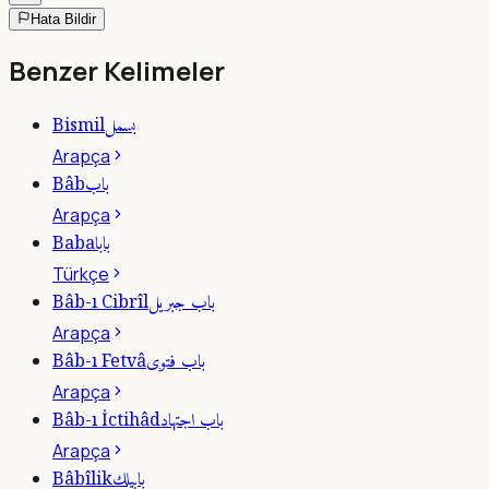
Hata Bildir
Benzer Kelimeler
بسمل
Bismil
Arapça
باب
Bâb
Arapça
بابا
Baba
Türkçe
باب جبريل
Bâb-ı Cibrîl
Arapça
باب فتوى
Bâb-ı Fetvâ
Arapça
باب اجتهاد
Bâb-ı İctihâd
Arapça
بابيلك
Bâbîlik