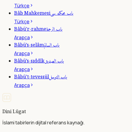
Türkçe
باب محكمه سى
Bâb Mahkemesi
Türkçe
باب الرحمة
Bâbü’r-rahme
Arapça
باب السالم
Bâbü’s-selâm
Arapça
باب الصديق
Bâbü’s-sıddîk
Arapça
باب التوسل
Bâbü’t-tevessül
Arapça
Dini Lügat
İslami tabirlerin dijital referans kaynağı.