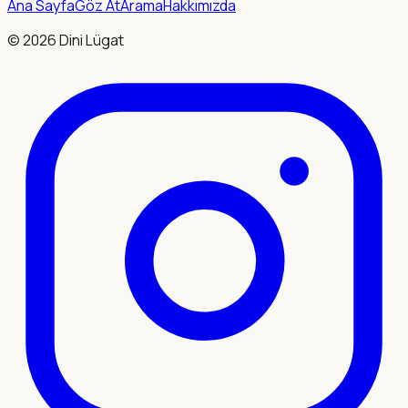
Ana Sayfa
Göz At
Arama
Hakkımızda
©
2026
Dini Lügat