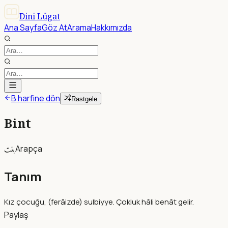
Dini Lügat
Ana Sayfa
Göz At
Arama
Hakkımızda
B harfine dön
Rastgele
Bint
بنت
Arapça
Tanım
Kız çocuğu, (ferâizde) sulbiyye. Çokluk hâli benât gelir.
Paylaş