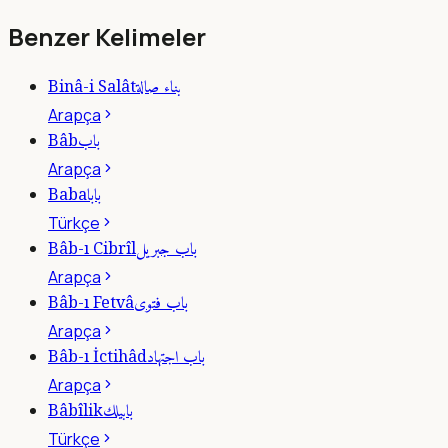
Benzer Kelimeler
بناء صالة
Binâ-i Salât
Arapça
باب
Bâb
Arapça
بابا
Baba
Türkçe
باب جبريل
Bâb-ı Cibrîl
Arapça
باب فتوى
Bâb-ı Fetvâ
Arapça
باب اجتهاد
Bâb-ı İctihâd
Arapça
بابيلك
Bâbîlik
Türkçe