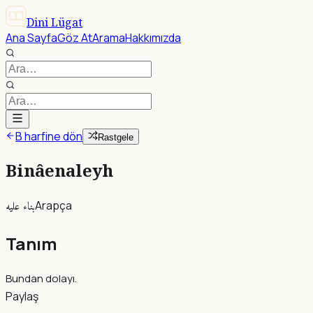
Dini Lügat
Ana Sayfa
Göz At
Arama
Hakkımızda
B harfine dön
Rastgele
Binâenaleyh
بناء عليه
Arapça
Tanım
Bundan dolayı.
Paylaş