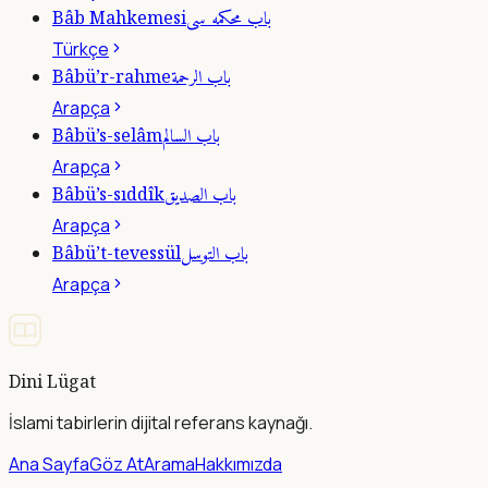
باب محكمه سى
Bâb Mahkemesi
Türkçe
باب الرحمة
Bâbü’r-rahme
Arapça
باب السالم
Bâbü’s-selâm
Arapça
باب الصديق
Bâbü’s-sıddîk
Arapça
باب التوسل
Bâbü’t-tevessül
Arapça
Dini Lügat
İslami tabirlerin dijital referans kaynağı.
Ana Sayfa
Göz At
Arama
Hakkımızda