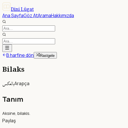
Dini Lügat
Ana Sayfa
Göz At
Arama
Hakkımızda
B harfine dön
Rastgele
Bilaks
بالعكس
Arapça
Tanım
Aksine, bilakis.
Paylaş