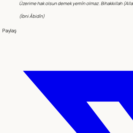
Üzerime hak olsun demek yemîn olmaz. Bihakkıllah (
Alla
(
İbni Âbidîn
)
Paylaş