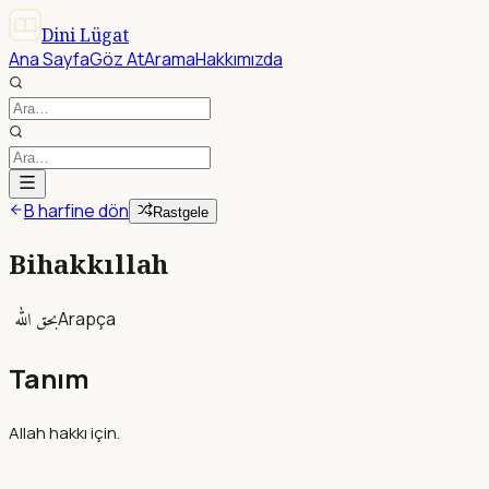
Dini Lügat
Ana Sayfa
Göz At
Arama
Hakkımızda
B harfine dön
Rastgele
Bihakkıllah
بحق الله
Arapça
Tanım
Allah hakkı için.