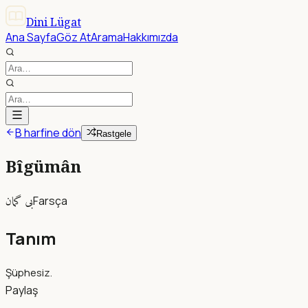
Dini Lügat
Ana Sayfa
Göz At
Arama
Hakkımızda
B harfine dön
Rastgele
Bîgümân
بى گمان
Farsça
Tanım
Şüphesiz.
Paylaş