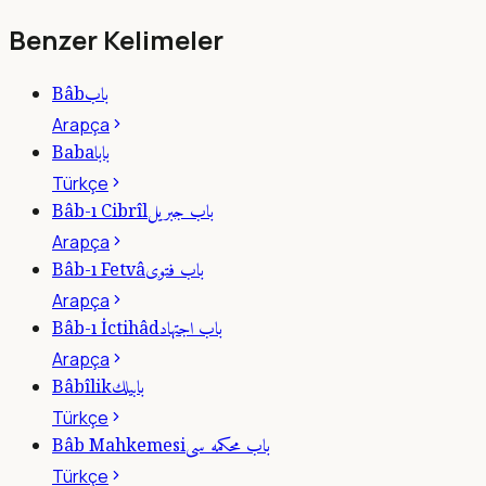
Benzer Kelimeler
باب
Bâb
Arapça
بابا
Baba
Türkçe
باب جبريل
Bâb-ı Cibrîl
Arapça
باب فتوى
Bâb-ı Fetvâ
Arapça
باب اجتهاد
Bâb-ı İctihâd
Arapça
بابيلك
Bâbîlik
Türkçe
باب محكمه سى
Bâb Mahkemesi
Türkçe