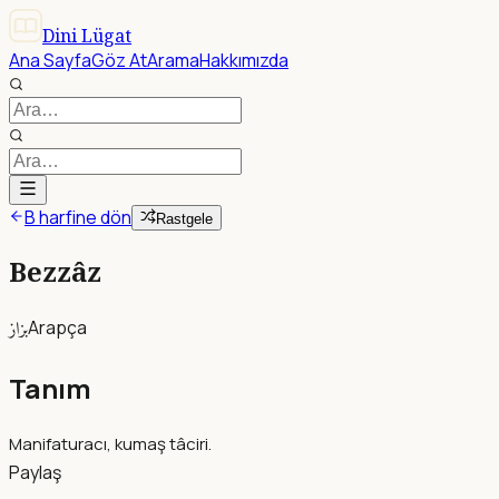
Dini Lügat
Ana Sayfa
Göz At
Arama
Hakkımızda
B harfine dön
Rastgele
Bezzâz
بزاز
Arapça
Tanım
Manifaturacı, kumaş tâciri.
Paylaş