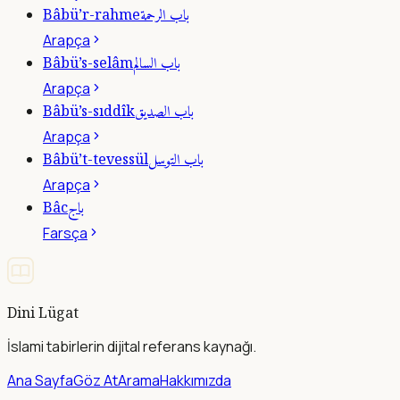
باب الرحمة
Bâbü’r-rahme
Arapça
باب السالم
Bâbü’s-selâm
Arapça
باب الصديق
Bâbü’s-sıddîk
Arapça
باب التوسل
Bâbü’t-tevessül
Arapça
باج
Bâc
Farsça
Dini Lügat
İslami tabirlerin dijital referans kaynağı.
Ana Sayfa
Göz At
Arama
Hakkımızda