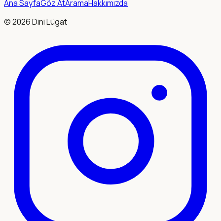
Ana Sayfa
Göz At
Arama
Hakkımızda
©
2026
Dini Lügat