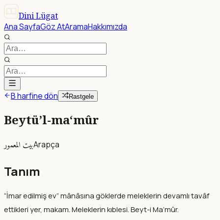
Dini Lügat
Ana Sayfa
Göz At
Arama
Hakkımızda
B harfine dön
Rastgele
Beytü’l-ma‘mûr
بيت المعمور
Arapça
Tanım
“İmar edilmiş ev” mânâsına göklerde meleklerin devamlı tavâf
ettikleri yer, makam. Meleklerin kıblesi. Beyt-i Ma‘mûr.