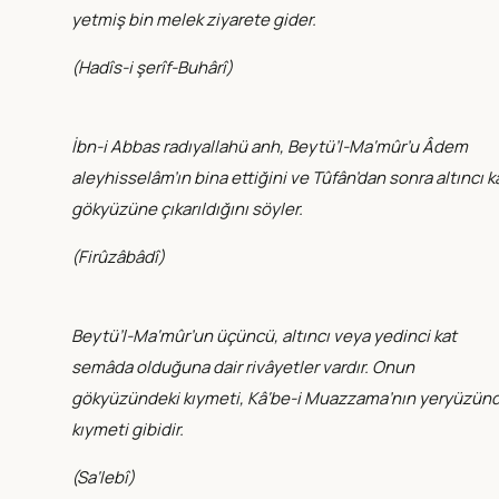
yetmiş bin melek ziyarete gider.
(
Hadîs-i şerîf-Buhârî
)
İbn-i Abbas radıyallahü anh, Beytü’l-Ma‘mûr’u Âdem
aleyhisselâm’ın bina ettiğini ve Tûfân’dan sonra altıncı k
gökyüzüne çıkarıldığını söyler.
(
Firûzâbâdî
)
Beytü’l-Ma‘mûr’un üçüncü, altıncı veya yedinci kat
semâda olduğuna dair rivâyetler vardır. Onun
gökyüzündeki kıymeti, Kâ‘be-i Muazzama’nın yeryüzün
kıymeti gibidir.
(
Sa‘lebî
)