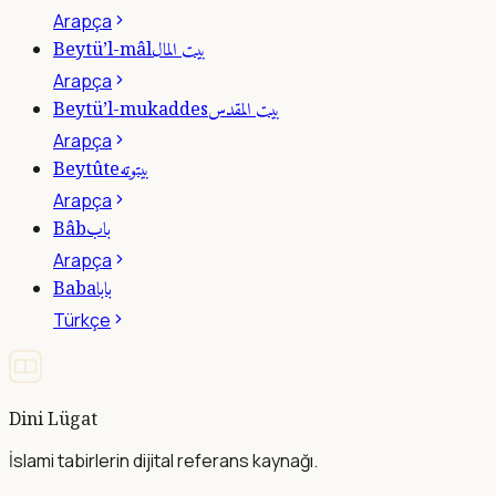
Arapça
بيت المال
Beytü’l-mâl
Arapça
بيت المقدس
Beytü’l-mukaddes
Arapça
بيتوته
Beytûte
Arapça
باب
Bâb
Arapça
بابا
Baba
Türkçe
Dini Lügat
İslami tabirlerin dijital referans kaynağı.