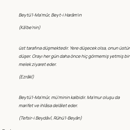
Beytü’l-Ma‘mûr, Beyt-i Harâm’ın
(
Kâ‘be’nin
)
üst tarafına düşmektedir. Yere düşecek olsa, onun üstü
düşer. Orayı her gün daha önce hiç görmemiş yetmiş bi
melek ziyaret eder.
(
Ezrâkî
)
Beytü’l-Ma‘mûr, mü’minin kalbidir. Ma‘mur oluşu da
marifet ve ihlâsa delâlet eder.
(
Tefsir-i Beydâvî, Rûhü’l-Beyân
)