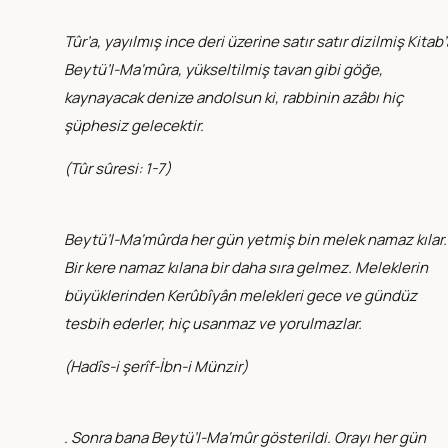
Tûr’a, yayılmış ince deri üzerine satır satır dizilmiş Kitab’
Beytü’l-Ma‘mûra, yükseltilmiş tavan gibi göğe,
kaynayacak denize andolsun ki, rabbinin azâbı hiç
şüphesiz gelecektir.
(
Tûr sûresi: 1-7
)
Beytü’l-Ma‘mûrda her gün yetmiş bin melek namaz kılar.
Bir kere namaz kılana bir daha sıra gelmez. Meleklerin
büyüklerinden Kerûbîyân melekleri gece ve gündüz
tesbih ederler, hiç usanmaz ve yorulmazlar.
(
Hadîs-i şerîf-İbn-i Münzir
)
. Sonra bana Beytü’l-Ma‘mûr gösterildi. Orayı her gün